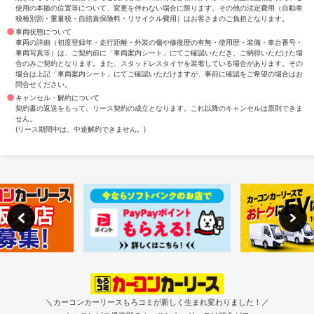
使用の本拠の位置等について、変更を伴わない場合に限ります。その他の法定費用（自動車
税種別割・重量税・自賠責保険料・リサイクル費用）はお客さまのご負担となります。
車両状態について
車両の詳細（初度登録年・走行距離・外装の傷や修復歴の有無・使用歴・装備・車台番号・
車両写真等）は、ご契約前に「車両案内シート」にてご確認いただき、ご納得いただけた場
合のみご契約となります。また、スタッドレスタイヤを装着している場合があります。その
場合は上記「車両案内シート」にてご確認いただけますが、事前に確認をご希望の場合はお
問合せください。
キャンセル・解約について
契約書の返送をもって、リース契約の成立となります。これ以降のキャンセルは原則できま
せん。
(リース期間中は、中途解約できません。)
＼カーコンカーリースもろコミが新しく生まれ変わりました！／