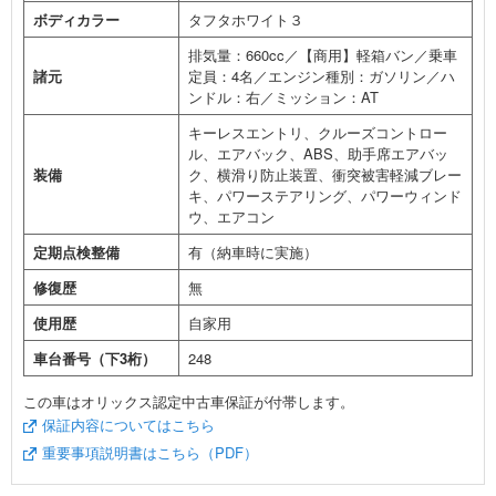
ボディカラー
タフタホワイト３
排気量：660cc／【商用】軽箱バン／乗車
諸元
定員：4名／エンジン種別：ガソリン／ハ
ンドル：右／ミッション：AT
キーレスエントリ、クルーズコントロー
ル、エアバック、ABS、助手席エアバッ
装備
ク、横滑り防止装置、衝突被害軽減ブレー
キ、パワーステアリング、パワーウィンド
ウ、エアコン
定期点検整備
有（納車時に実施）
修復歴
無
使用歴
自家用
車台番号（下3桁）
248
この車はオリックス認定中古車保証が付帯します。
保証内容についてはこちら
重要事項説明書はこちら（PDF）