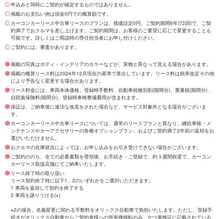
申込みと同時にご契約が確定するものではありません。
掲載のお支払い例は頭金0円での概算額です。
カーコンカーリース中古車リースのプランは、残価設定0円、ご契約期間6年(72回)で、ご契
約満了でおクルマを差し上げます。ご契約期間は、お客様のご要望に応じて変更することも
可能です。詳しくはご商談時の専任担当者にお申し付けください。
ご契約には、審査があります。
掲載の写真はボディ・インテリアのカラーなどが、実物と異なって見える場合があります。
掲載の概算リース料は2024年12月現在の基準で算出しています。リース料は税率改定その他
により予告なく変更する場合があります。
リース料金には、車両本体価格、登録時手数料、自動車税種別割(期間分)、重量税(期間分) 、
自賠責保険料(期間分)、登録時車検整備費用が含まれます。
保証は、ご納車後に違法な改造をされた場合など、サービス対象外となる場合がございま
す。
カーコンカーリース中古車リースについては、通常のリースプランと異なり、継続車検・メ
ンテナンスやカーアクセサリーの各種オプションプラン、およびご契約満了2年前の返却をお
選びいただけません。
おクルマの在庫状況によっては、お申し込みをお引き受けできない場合がございます。
ご契約ののち、全ての必要書類を受領後、お手続き・ご登録で、約３週間程度で、カーコン
カーリース取扱店舗にてご納車いたします。
リース終了時の取り扱い
リース契約終了時に以下1、2のいずれかをご選択いただきます。
1 車両を返却して契約を終了する
2 車両を譲りうける(※)
※2の場合、名義変更に関わる手数料をオリックス自動車で負担いたします。ただし、登録手
続きがオリックス自動車からご契約者様への所有権移転のみ、かつ車検証に記載されている