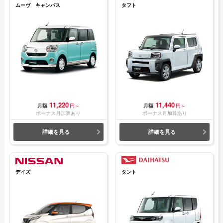
ムーヴ キャンバス
タフト
11,220
11,440
月額
円～
月額
円～
ボーナス月加算あり
ボーナス月加算あり
詳細を見る
詳細を見る
デイズ
タント