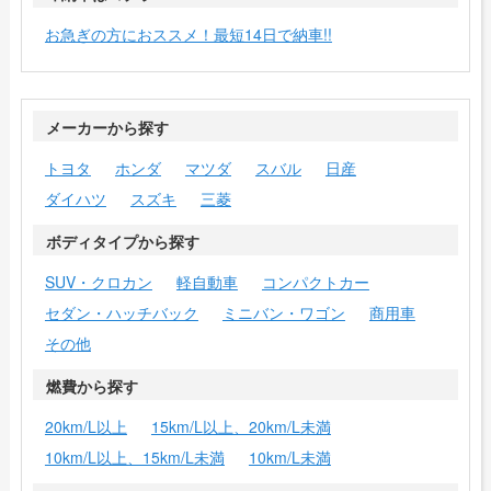
お急ぎの方におススメ！最短14日で納車!!
メーカーから探す
トヨタ
ホンダ
マツダ
スバル
日産
ダイハツ
スズキ
三菱
ボディタイプから探す
SUV・クロカン
軽自動車
コンパクトカー
セダン・ハッチバック
ミニバン・ワゴン
商用車
その他
燃費から探す
20km/L以上
15km/L以上、20km/L未満
10km/L以上、15km/L未満
10km/L未満