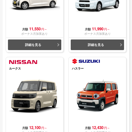
11,550
11,990
月額
円～
月額
円～
ボーナス月加算あり
ボーナス月加算あり
詳細を見る
詳細を見る
ルークス
ハスラー
12,100
12,430
月額
円～
月額
円～