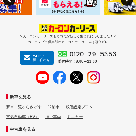
＼カーコンカーリースもろコミが新しく生まれ変わりました！／
カーコンビニ倶楽部のカーコンカーリースは頭金ゼロ
WEBで
問い合わせ
受付時間：8:00～22:00
新車を見る
新車一覧からさがす
即納車
残価設定プラン
電気自動車（EV）
福祉車両
ミニカー
中古車を見る