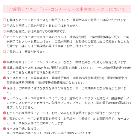
ご確認ください「カーコンカーリース中古車リース」について
お客様がカーコンカーリースをご利用頂けるか、事前申込みで簡単にご確認いただけます。
申込みと同時にご契約が確定するものではありません。
掲載のお支払い例は頭金0円での概算額です。
カーコンカーリース中古車リースのプランは、残価設定0円、ご契約期間6年(72回)で、ご契
約満了でおクルマを差し上げます。ご契約期間は、お客様のご要望に応じて変更することも
可能です。詳しくはご商談時の専任担当者にお申し付けください。
ご契約には、審査があります。
掲載の写真はボディ・インテリアのカラーなどが、実物と異なって見える場合があります。
掲載の概算リース料は2024年12月現在の基準で算出しています。リース料は税率改定その他
により予告なく変更する場合があります。
リース料金には、車両本体価格、登録時手数料、自動車税種別割(期間分)、重量税(期間分) 、
自賠責保険料(期間分)、登録時車検整備費用が含まれます。
保証は、ご納車後に違法な改造をされた場合など、サービス対象外となる場合がございま
す。
カーコンカーリース中古車リースについては、通常のリースプランと異なり、継続車検・メ
ンテナンスやカーアクセサリーの各種オプションプラン、およびご契約満了2年前の返却をお
選びいただけません。
おクルマの在庫状況によっては、お申し込みをお引き受けできない場合がございます。
ご契約ののち、全ての必要書類を受領後、お手続き・ご登録で、約３週間程度で、カーコン
カーリース取扱店舗にてご納車いたします。
リース終了時の取り扱い
リース契約終了時に以下1、2のいずれかをご選択いただきます。