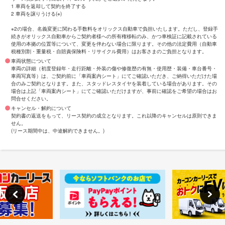
1 車両を返却して契約を終了する
2 車両を譲りうける(※)
※2の場合、名義変更に関わる手数料をオリックス自動車で負担いたします。ただし、登録手
続きがオリックス自動車からご契約者様への所有権移転のみ、かつ車検証に記載されている
使用の本拠の位置等について、変更を伴わない場合に限ります。その他の法定費用（自動車
税種別割・重量税・自賠責保険料・リサイクル費用）はお客さまのご負担となります。
車両状態について
車両の詳細（初度登録年・走行距離・外装の傷や修復歴の有無・使用歴・装備・車台番号・
車両写真等）は、ご契約前に「車両案内シート」にてご確認いただき、ご納得いただけた場
合のみご契約となります。また、スタッドレスタイヤを装着している場合があります。その
場合は上記「車両案内シート」にてご確認いただけますが、事前に確認をご希望の場合はお
問合せください。
キャンセル・解約について
契約書の返送をもって、リース契約の成立となります。これ以降のキャンセルは原則できま
せん。
(リース期間中は、中途解約できません。)