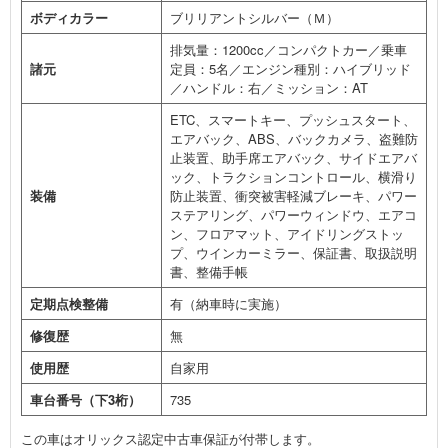
ボディカラー
ブリリアントシルバー（Ｍ）
排気量：1200cc／コンパクトカー／乗車
諸元
定員：5名／エンジン種別：ハイブリッド
／ハンドル：右／ミッション：AT
ETC、スマートキー、プッシュスタート、
エアバック、ABS、バックカメラ、盗難防
止装置、助手席エアバック、サイドエアバ
ック、トラクションコントロール、横滑り
装備
防止装置、衝突被害軽減ブレーキ、パワー
ステアリング、パワーウィンドウ、エアコ
ン、フロアマット、アイドリングストッ
プ、ウインカーミラー、保証書、取扱説明
書、整備手帳
定期点検整備
有（納車時に実施）
修復歴
無
使用歴
自家用
車台番号（下3桁）
735
この車はオリックス認定中古車保証が付帯します。