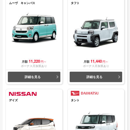
ムーヴ キャンバス
タフト
11,220
11,440
月額
円～
月額
円～
ボーナス月加算あり
ボーナス月加算あり
詳細を見る
詳細を見る
デイズ
タント