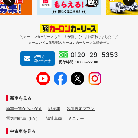
＼カーコンカーリースもろコミが新しく生まれ変わりました！／
カーコンビニ倶楽部のカーコンカーリースは頭金ゼロ
WEBで
問い合わせ
受付時間：8:00～22:00
新車を見る
新車一覧からさがす
即納車
残価設定プラン
電気自動車（EV）
福祉車両
ミニカー
中古車を見る