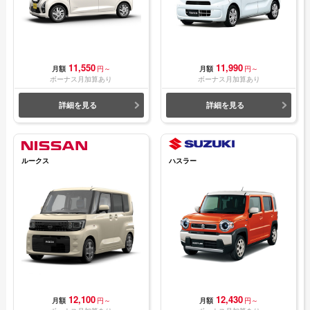
11,550
11,990
月額
円～
月額
円～
ボーナス月加算あり
ボーナス月加算あり
詳細を見る
詳細を見る
ルークス
ハスラー
12,100
12,430
月額
円～
月額
円～