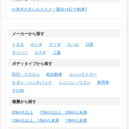
お急ぎの方におススメ！最短14日で納車!!
メーカーから探す
トヨタ
ホンダ
マツダ
スバル
日産
ダイハツ
スズキ
三菱
ボディタイプから探す
SUV・クロカン
軽自動車
コンパクトカー
セダン・ハッチバック
ミニバン・ワゴン
商用車
その他
燃費から探す
20km/L以上
15km/L以上、20km/L未満
10km/L以上、15km/L未満
10km/L未満