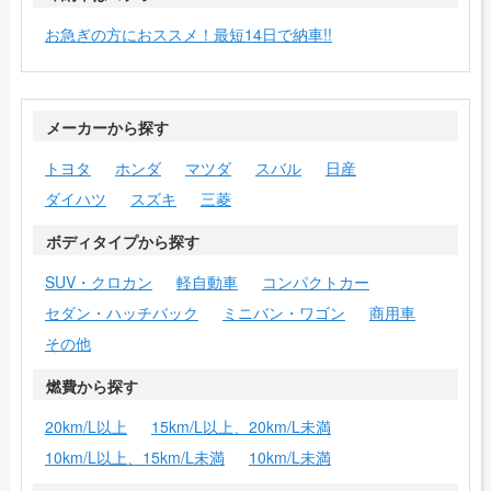
お急ぎの方におススメ！最短14日で納車!!
メーカーから探す
トヨタ
ホンダ
マツダ
スバル
日産
ダイハツ
スズキ
三菱
ボディタイプから探す
SUV・クロカン
軽自動車
コンパクトカー
セダン・ハッチバック
ミニバン・ワゴン
商用車
その他
燃費から探す
20km/L以上
15km/L以上、20km/L未満
10km/L以上、15km/L未満
10km/L未満