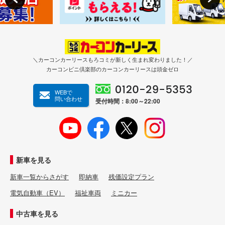
＼カーコンカーリースもろコミが新しく生まれ変わりました！／
カーコンビニ倶楽部のカーコンカーリースは頭金ゼロ
WEBで
問い合わせ
受付時間：8:00～22:00
新車を見る
新車一覧からさがす
即納車
残価設定プラン
電気自動車（EV）
福祉車両
ミニカー
中古車を見る