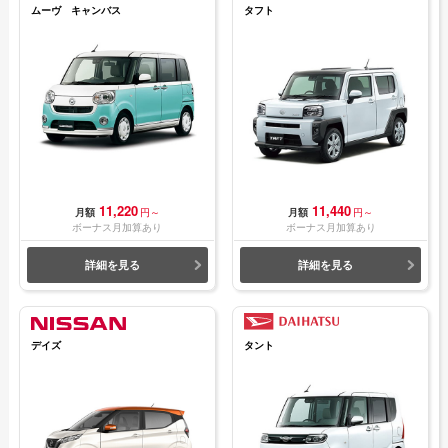
ムーヴ キャンバス
タフト
11,220
11,440
月額
円～
月額
円～
ボーナス月加算あり
ボーナス月加算あり
詳細を見る
詳細を見る
デイズ
タント