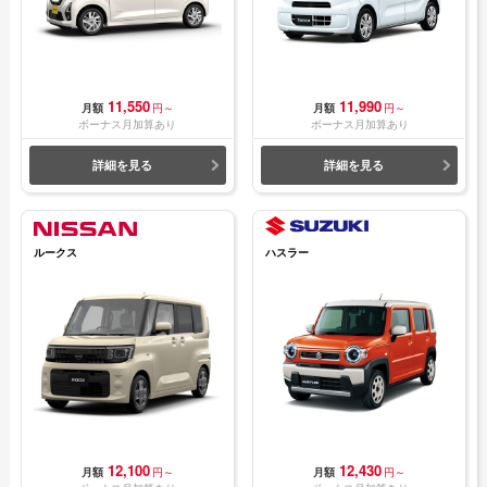
11,550
11,990
月額
円～
月額
円～
ボーナス月加算あり
ボーナス月加算あり
詳細を見る
詳細を見る
ルークス
ハスラー
12,100
12,430
月額
円～
月額
円～