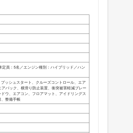
乗車定員：5名／エンジン種別：ハイブリッド／ハン
、プッシュスタート、クルーズコントロール、エア
エアバック、横滑り防止装置、衝突被害軽減ブレー
ンドウ、エアコン、フロアマット、アイドリングス
書、整備手帳