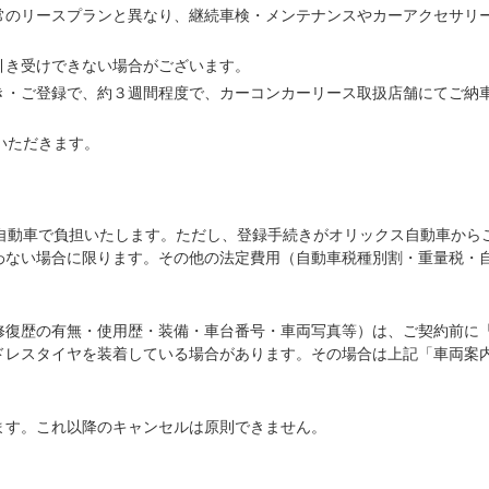
常のリースプランと異なり、継続車検・メンテナンスやカーアクセサリ
引き受けできない場合がございます。
き・ご登録で、約３週間程度で、カーコンカーリース取扱店舗にてご納
いただきます。
ス自動車で負担いたします。ただし、登録手続きがオリックス自動車から
わない場合に限ります。その他の法定費用（自動車税種別割・重量税・
修復歴の有無・使用歴・装備・車台番号・車両写真等）は、ご契約前に
ドレスタイヤを装着している場合があります。その場合は上記「車両案
ます。これ以降のキャンセルは原則できません。