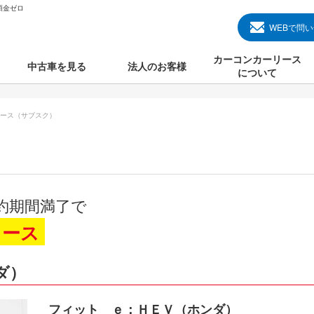
頭金ゼロ
WEBで問
カーコンカーリース
中古車を見る
法人のお客様
について
のクルマ見る
国産中古車
カーコンカーリースと
ース（サブスク）
000円のクルマを見る
輸入中古車
初めての方のカーリー
000円のクルマを見る
プランについて
000円のクルマを見る
オプションについて
約期間満了で
上のクルマを見る
よくある質問
リース
ダ）
で納車）
フィット ｅ：ＨＥＶ（ホンダ）