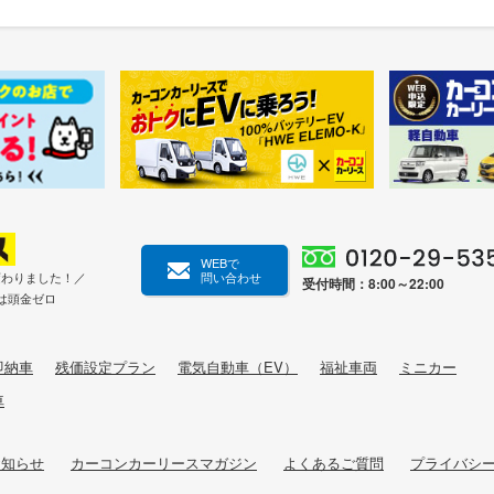
WEBで
変わりました！／
問い合わせ
受付時間：8:00～22:00
は頭金ゼロ
即納車
残価設定プラン
電気自動車（EV）
福祉車両
ミニカー
車
お知らせ
カーコンカーリースマガジン
よくあるご質問
プライバシ