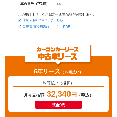
車台番号（下3桁）
689
この車はオリックス認定中古車保証が付帯します。
保証内容についてはこちら
重要事項説明書はこちら（PDF）
6年リース
（72回払い）
均等払い（概算）
32,340
円
月々支払額:
（税込）
頭金0円