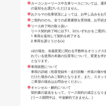
カーコンカーリース中古車リースについては、通
の返却をお選びいただけません。
おクルマの在庫状況によっては、お申し込みをお
ご契約ののち、全ての必要書類を受領後、お手続
リース終了時の取り扱い
リース契約終了時に以下1、2のいずれかをご選択
1 車両を返却して契約を終了する
2 車両を譲りうける(※)
※2の場合、名義変更に関わる手数料をオリック
れている使用の本拠の位置等について、変更を伴
となります。
車両状態について
車両の詳細（初度登録年・走行距離・外装の傷や
だけた場合のみご契約となります。また、スタッ
ご希望の場合はお問合せください。
キャンセル・解約について
契約書の返送をもって、リース契約の成立となり
(リース期間中は、中途解約できません。)