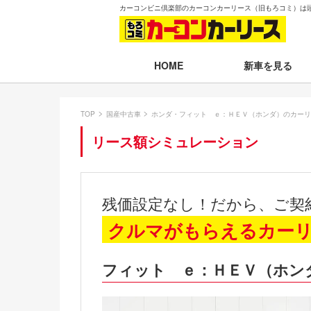
カーコンビニ倶楽部のカーコンカーリース（旧もろコミ）は
新車を見る
HOME
月々30,000円以下
TOP
国産中古車
ホンダ・フィット ｅ：ＨＥＶ（ホンダ）のカーリ
月々30,001～35,
リース額シミュレーション
月々35,001～40,
月々40,001～50,
残価設定なし！だから、ご契
月々50,001円以
クルマがもらえるカー
新車一覧から選ぶ
フィット ｅ：ＨＥＶ（ホン
即納車（最短14日
残価設定プラン