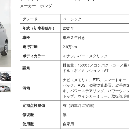
メーカー：ホンダ
グレード
ベーシック
年式（初度登録年）
2021年
車検
車検２年付き
走行距離
2.9万km
ボディカラー
ルナシルバー・メタリック
排気量：1500cc／コンパクトカー／
諸元
ドル：右／ミッション：AT
ナビ（メモリ）、ETC、スマートキー
バック、ABS、盗難防止装置、助手席
装備
キ、パワーステアリング、パワーウィ
トップ、ウインカーミラー、取扱説明
定期点検整備
有（納車時に実施）
修復歴
無
使用歴
自家用