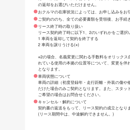
の返却をお選びいただけません。
おクルマの在庫状況によっては、お申し込みをお
ご契約ののち、全ての必要書類を受領後、お手続
リース終了時の取り扱い
リース契約終了時に以下1、2のいずれかをご選択
1 車両を返却して契約を終了する
2 車両を譲りうける(※)
※2の場合、名義変更に関わる手数料をオリック
れている使用の本拠の位置等について、変更を伴
となります。
車両状態について
車両の詳細（初度登録年・走行距離・外装の傷や
だけた場合のみご契約となります。また、スタッ
ご希望の場合はお問合せください。
キャンセル・解約について
契約書の返送をもって、リース契約の成立となり
(リース期間中は、中途解約できません。)