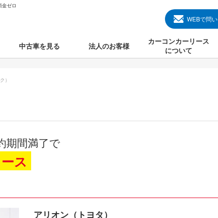
頭金ゼロ
WEBで問
カーコンカーリース
中古車を見る
法人のお客様
について
のクルマ見る
国産中古車
カーコンカーリースと
ク）
000円のクルマを見る
輸入中古車
初めての方のカーリー
000円のクルマを見る
プランについて
000円のクルマを見る
オプションについて
約期間満了で
上のクルマを見る
よくある質問
リース
で納車）
アリオン（トヨタ）