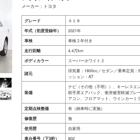
メーカー：トヨタ
グレード
Ａ１８
年式（初度登録年）
2021年
車検
車検２年付き
走行距離
4.4万km
ボディカラー
スーパーホワイト２
排気量：1800cc／セダン／乗車定員
諸元
ッション：AT
ナビ（その他（不明））、キーレスエン
装備
助手席エアバック、衝突被害軽減ブレ
アコン、フロアマット、ウインカーミ
定期点検整備
有（納車時に実施）
修復歴
無
使用歴
自家用
車台番号（下3桁）
802