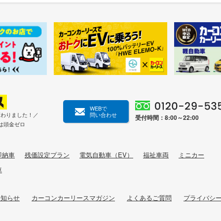
WEBで
変わりました！／
問い合わせ
受付時間：8:00～22:00
は頭金ゼロ
即納車
残価設定プラン
電気自動車（EV）
福祉車両
ミニカー
車
お知らせ
カーコンカーリースマガジン
よくあるご質問
プライバシ