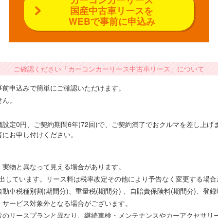
国産中古車リースを
WEBで事前に申込み
ご確認ください「カーコンカーリース中古車リース」について
事前申込みで簡単にご確認いただけます。
せん。
設定0円、ご契約期間6年(72回)で、ご契約満了でおクルマを差し上
者にお申し付けください。
、実物と異なって見える場合があります。
で算出しています。リース料は税率改定その他により予告なく変更する場
車税種別割(期間分)、重量税(期間分) 、自賠責保険料(期間分)、登
、サービス対象外となる場合がございます。
常のリースプランと異なり、継続車検・メンテナンスやカーアクセサリ