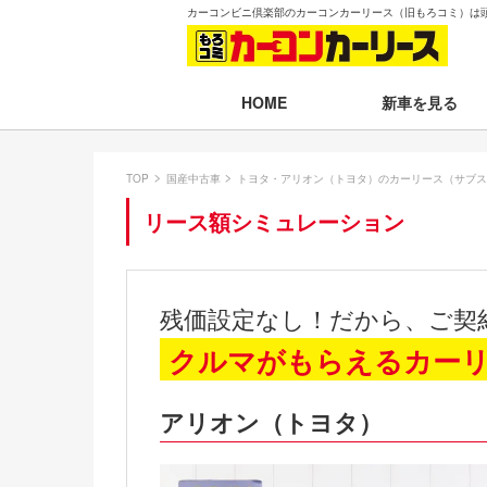
カーコンビニ倶楽部のカーコンカーリース（旧もろコミ）は
新車を見る
HOME
月々30,000円以下
TOP
国産中古車
トヨタ・アリオン（トヨタ）のカーリース（サブス
月々30,001～35,
リース額シミュレーション
月々35,001～40,
月々40,001～50,
残価設定なし！だから、ご契
月々50,001円以
クルマがもらえるカー
新車一覧から選ぶ
アリオン（トヨタ）
即納車（最短14日
残価設定プラン