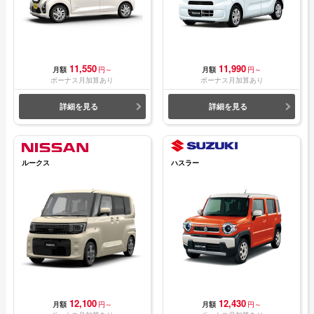
11,550
11,990
月額
円～
月額
円～
ボーナス月加算あり
ボーナス月加算あり
詳細を見る
詳細を見る
ルークス
ハスラー
12,100
12,430
月額
円～
月額
円～