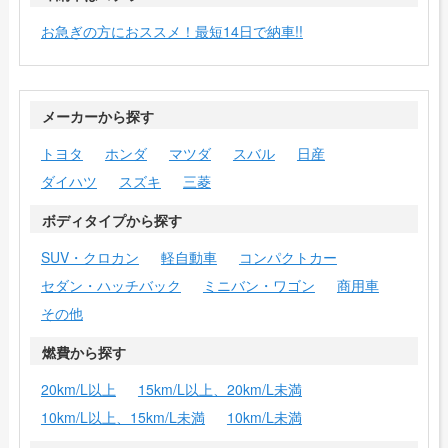
お急ぎの方におススメ！最短14日で納車!!
メーカーから探す
トヨタ
ホンダ
マツダ
スバル
日産
ダイハツ
スズキ
三菱
ボディタイプから探す
SUV・クロカン
軽自動車
コンパクトカー
セダン・ハッチバック
ミニバン・ワゴン
商用車
その他
燃費から探す
20km/L以上
15km/L以上、20km/L未満
10km/L以上、15km/L未満
10km/L未満