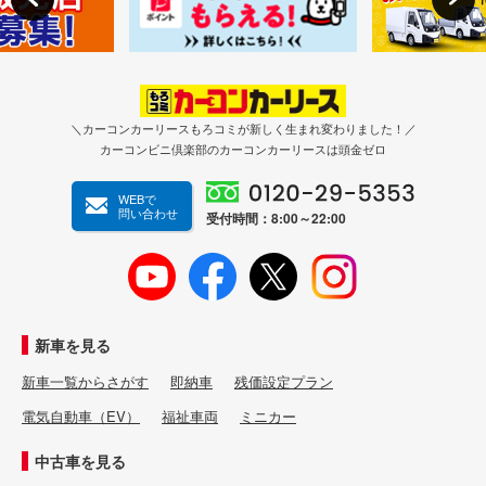
＼カーコンカーリースもろコミが新しく生まれ変わりました！／
カーコンビニ倶楽部のカーコンカーリースは頭金ゼロ
WEBで
問い合わせ
受付時間：8:00～22:00
新車を見る
新車一覧からさがす
即納車
残価設定プラン
電気自動車（EV）
福祉車両
ミニカー
中古車を見る