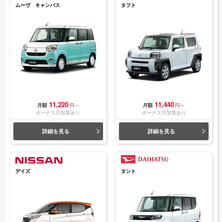
ムーヴ キャンバス
タフト
11,220
11,440
月額
円～
月額
円～
ボーナス月加算あり
ボーナス月加算あり
詳細を見る
詳細を見る
デイズ
タント