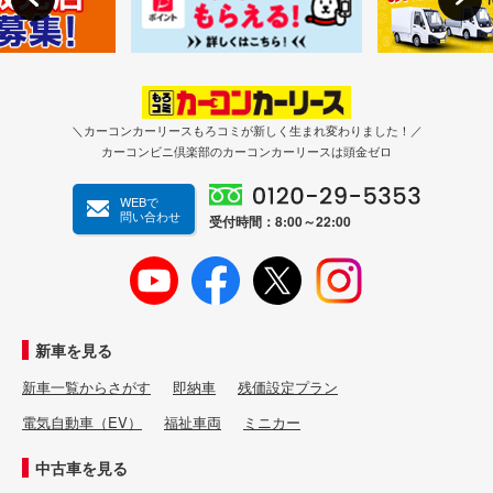
＼カーコンカーリースもろコミが新しく生まれ変わりました！／
カーコンビニ倶楽部のカーコンカーリースは頭金ゼロ
WEBで
問い合わせ
受付時間：8:00～22:00
新車を見る
新車一覧からさがす
即納車
残価設定プラン
電気自動車（EV）
福祉車両
ミニカー
中古車を見る