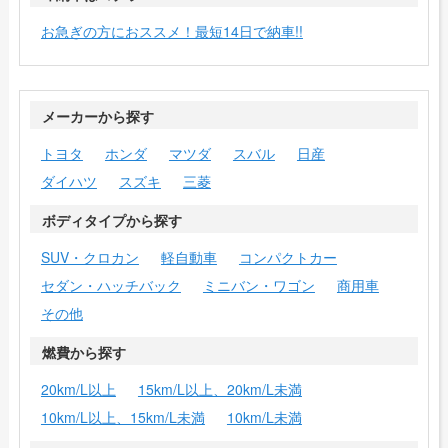
お急ぎの方におススメ！最短14日で納車!!
メーカーから探す
トヨタ
ホンダ
マツダ
スバル
日産
ダイハツ
スズキ
三菱
ボディタイプから探す
SUV・クロカン
軽自動車
コンパクトカー
セダン・ハッチバック
ミニバン・ワゴン
商用車
その他
燃費から探す
20km/L以上
15km/L以上、20km/L未満
10km/L以上、15km/L未満
10km/L未満