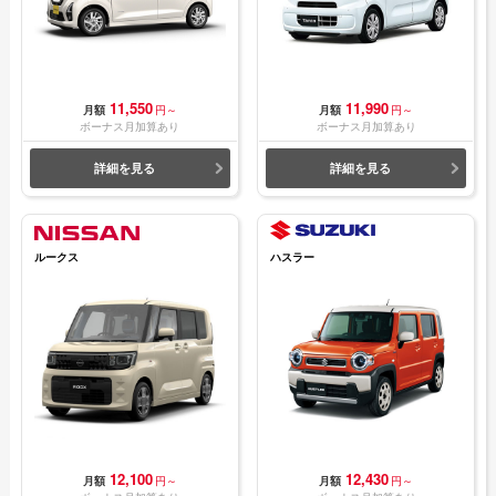
11,550
11,990
月額
円～
月額
円～
ボーナス月加算あり
ボーナス月加算あり
詳細を見る
詳細を見る
ルークス
ハスラー
12,100
12,430
月額
円～
月額
円～