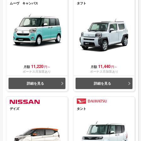
ムーヴ キャンバス
タフト
11,220
11,440
月額
円～
月額
円～
ボーナス月加算あり
ボーナス月加算あり
詳細を見る
詳細を見る
デイズ
タント