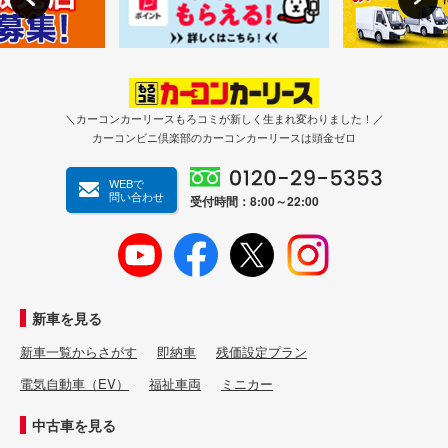
＼カーコンカーリースもろコミが新しく生まれ変わりました！／
カーコンビニ倶楽部のカーコンカーリースは頭金ゼロ
WEBで
問い合わせ
受付時間：8:00～22:00
新車を見る
新車一覧からさがす
即納車
残価設定プラン
電気自動車（EV）
福祉車両
ミニカー
中古車を見る