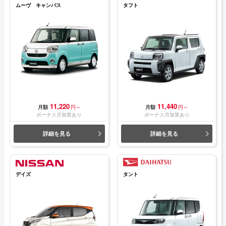
ムーヴ キャンバス
タフト
11,220
11,440
月額
円～
月額
円～
ボーナス月加算あり
ボーナス月加算あり
詳細を見る
詳細を見る
デイズ
タント