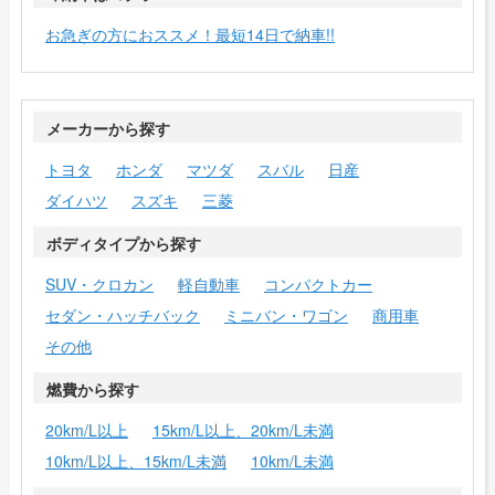
お急ぎの方におススメ！最短14日で納車!!
メーカーから探す
トヨタ
ホンダ
マツダ
スバル
日産
ダイハツ
スズキ
三菱
ボディタイプから探す
SUV・クロカン
軽自動車
コンパクトカー
セダン・ハッチバック
ミニバン・ワゴン
商用車
その他
燃費から探す
20km/L以上
15km/L以上、20km/L未満
10km/L以上、15km/L未満
10km/L未満