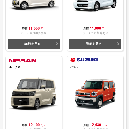
11,550
11,990
月額
円～
月額
円～
ボーナス月加算あり
ボーナス月加算あり
詳細を見る
詳細を見る
ルークス
ハスラー
12,100
12,430
月額
円～
月額
円～