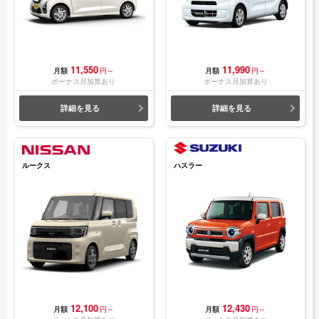
11,550
11,990
月額
円～
月額
円～
ボーナス月加算あり
ボーナス月加算あり
詳細を見る
詳細を見る
ルークス
ハスラー
12,100
12,430
月額
円～
月額
円～