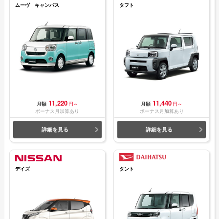
ムーヴ キャンバス
タフト
11,220
11,440
月額
円～
月額
円～
ボーナス月加算あり
ボーナス月加算あり
詳細を見る
詳細を見る
デイズ
タント