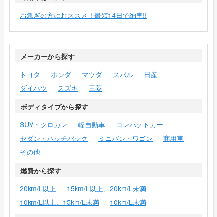
お急ぎの方におススメ！最短14日で納車!!
メーカーから探す
トヨタ
ホンダ
マツダ
スバル
日産
ダイハツ
スズキ
三菱
ボディタイプから探す
SUV・クロカン
軽自動車
コンパクトカー
セダン・ハッチバック
ミニバン・ワゴン
商用車
その他
燃費から探す
20km/L以上
15km/L以上、20km/L未満
10km/L以上、15km/L未満
10km/L未満