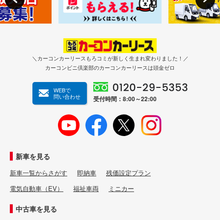
＼カーコンカーリースもろコミが新しく生まれ変わりました！／
カーコンビニ倶楽部のカーコンカーリースは頭金ゼロ
WEBで
問い合わせ
受付時間：8:00～22:00
新車を見る
新車一覧からさがす
即納車
残価設定プラン
電気自動車（EV）
福祉車両
ミニカー
中古車を見る