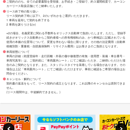
ご契約ののち、全ての必要書類を受領後、お手続き・ご登録で、約３週間程度で、カーコン
カーリース取扱店舗にてご納車いたします。
リース終了時の取り扱い
リース契約終了時に以下1、2のいずれかをご選択いただきます。
1 車両を返却して契約を終了する
2 車両を譲りうける(※)
※2の場合、名義変更に関わる手数料をオリックス自動車で負担いたします。ただし、登録手
続きがオリックス自動車からご契約者様への所有権移転のみ、かつ車検証に記載されている
使用の本拠の位置等について、変更を伴わない場合に限ります。その他の法定費用（自動車
税種別割・重量税・自賠責保険料・リサイクル費用）はお客さまのご負担となります。
車両状態について
車両の詳細（初度登録年・走行距離・外装の傷や修復歴の有無・使用歴・装備・車台番号・
車両写真等）は、ご契約前に「車両案内シート」にてご確認いただき、ご納得いただけた場
合のみご契約となります。また、スタッドレスタイヤを装着している場合があります。その
場合は上記「車両案内シート」にてご確認いただけますが、事前に確認をご希望の場合はお
問合せください。
キャンセル・解約について
契約書の返送をもって、リース契約の成立となります。これ以降のキャンセルは原則できま
せん。
(リース期間中は、中途解約できません。)