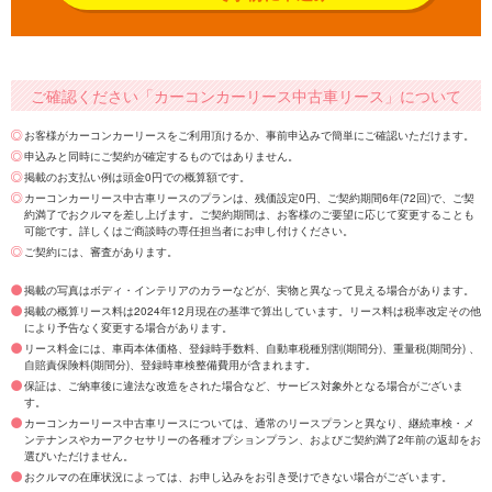
ご確認ください「カーコンカーリース中古車リース」について
お客様がカーコンカーリースをご利用頂けるか、事前申込みで簡単にご確認いただけます。
申込みと同時にご契約が確定するものではありません。
掲載のお支払い例は頭金0円での概算額です。
カーコンカーリース中古車リースのプランは、残価設定0円、ご契約期間6年(72回)で、ご契
約満了でおクルマを差し上げます。ご契約期間は、お客様のご要望に応じて変更することも
可能です。詳しくはご商談時の専任担当者にお申し付けください。
ご契約には、審査があります。
掲載の写真はボディ・インテリアのカラーなどが、実物と異なって見える場合があります。
掲載の概算リース料は2024年12月現在の基準で算出しています。リース料は税率改定その他
により予告なく変更する場合があります。
リース料金には、車両本体価格、登録時手数料、自動車税種別割(期間分)、重量税(期間分) 、
自賠責保険料(期間分)、登録時車検整備費用が含まれます。
保証は、ご納車後に違法な改造をされた場合など、サービス対象外となる場合がございま
す。
カーコンカーリース中古車リースについては、通常のリースプランと異なり、継続車検・メ
ンテナンスやカーアクセサリーの各種オプションプラン、およびご契約満了2年前の返却をお
選びいただけません。
おクルマの在庫状況によっては、お申し込みをお引き受けできない場合がございます。