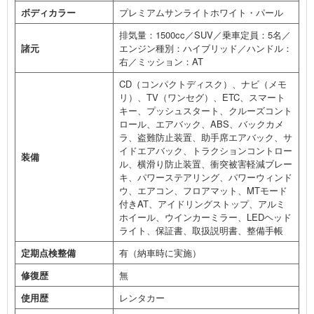
ボディカラー
プレミアムサンライトホワイト・パール
排気量：1500cc／SUV／乗車定員：5名／
諸元
エンジン種別：ハイブリッド／ハンドル：
右／ミッション：AT
CD（コンパクトディスク）、ナビ（メモ
リ）、TV（ワンセグ）、ETC、スマート
キー、プッシュスタート、クルーズコント
ロール、エアバック、ABS、バックカメ
ラ、盗難防止装置、助手席エアバック、サ
イドエアバック、トラクションコントロー
装備
ル、横滑り防止装置、衝突被害軽減ブレー
キ、パワーステアリング、パワーウィンド
ウ、エアコン、フロアマット、MTモード
付きAT、アイドリングストップ、アルミ
ホイール、ウインカーミラー、LEDヘッド
ライト、保証書、取扱説明書、整備手帳
定期点検整備
有（納車時に実施）
修復歴
無
使用歴
レンタカー