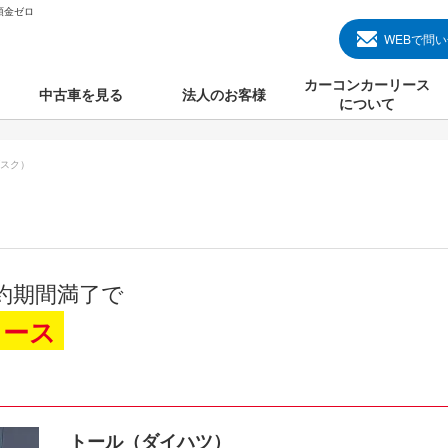
頭金ゼロ
WEBで問
カーコンカーリース
中古車を見る
法人のお客様
について
のクルマ見る
国産中古車
カーコンカーリースと
スク）
000円のクルマを見る
輸入中古車
初めての方のカーリー
000円のクルマを見る
プランについて
000円のクルマを見る
オプションについて
約期間満了で
上のクルマを見る
よくある質問
リース
で納車）
トール（ダイハツ）