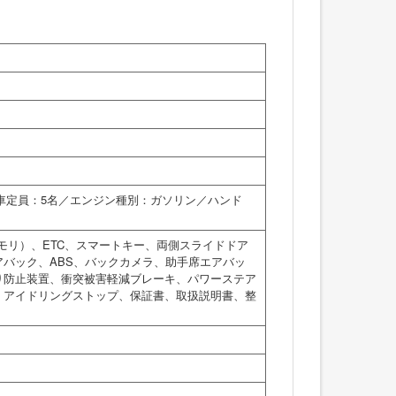
乗車定員：5名／エンジン種別：ガソリン／ハンド
モリ）、ETC、スマートキー、両側スライドドア
バック、ABS、バックカメラ、助手席エアバッ
り防止装置、衝突被害軽減ブレーキ、パワーステア
、アイドリングストップ、保証書、取扱説明書、整