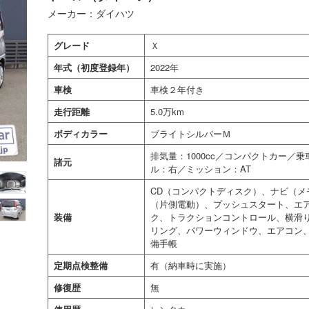
メーカー：ダイハツ
グレード
Ｘ
年式（初度登録年）
2022年
車検
車検２年付き
走行距離
5.0万km
ボディカラー
ブライトシルバーＭ
排気量：1000cc／コンパクトカー／
諸元
ル：右／ミッション：AT
CD（コンパクトディスク）、ナビ（メ
（片側電動）、プッシュスタート、エア
装備
ク、トラクションコントロール、横滑
リング、パワーウィンドウ、エアコン
備手帳
定期点検整備
有（納車時に実施）
修復歴
無