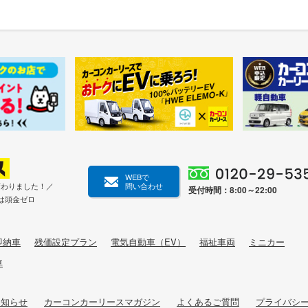
WEBで
変わりました！／
問い合わせ
受付時間：8:00～22:00
は頭金ゼロ
即納車
残価設定プラン
電気自動車（EV）
福祉車両
ミニカー
車
お知らせ
カーコンカーリースマガジン
よくあるご質問
プライバシ