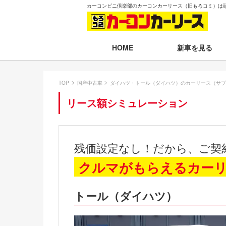
カーコンビニ倶楽部のカーコンカーリース（旧もろコミ）は
新車を見る
HOME
月々30,000円以下
TOP
国産中古車
ダイハツ・トール（ダイハツ）のカーリース（サブ
月々30,001～35,
リース額シミュレーション
月々35,001～40,
月々40,001～50,
残価設定なし！だから、ご契
月々50,001円以
クルマがもらえるカー
新車一覧から選ぶ
トール（ダイハツ）
即納車（最短14日
残価設定プラン