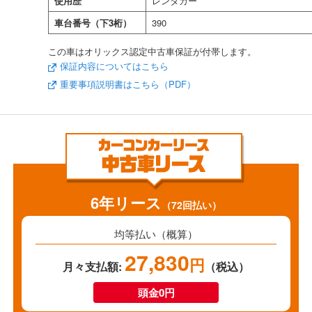
使用歴
レンタカー
車台番号（下3桁）
390
この車はオリックス認定中古車保証が付帯します。
保証内容についてはこちら
重要事項説明書はこちら（PDF）
6年リース
（72回払い）
均等払い（概算）
27,830
円
月々支払額:
（税込）
頭金0円