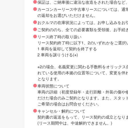
保証は、ご納車後に違法な改造をされた場合など
カーコンカーリース中古車リースについては、通
の返却をお選びいただけません。
おクルマの在庫状況によっては、お申し込みをお
ご契約ののち、全ての必要書類を受領後、お手続
リース終了時の取り扱い
リース契約終了時に以下1、2のいずれかをご選択
1 車両を返却して契約を終了する
2 車両を譲りうける(※)
※2の場合、名義変更に関わる手数料をオリック
れている使用の本拠の位置等について、変更を伴
となります。
車両状態について
車両の詳細（初度登録年・走行距離・外装の傷や
だけた場合のみご契約となります。また、スタッ
ご希望の場合はお問合せください。
キャンセル・解約について
契約書の返送をもって、リース契約の成立となり
(リース期間中は、中途解約できません。)