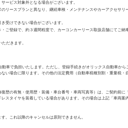
、サービス対象外となる場合がございます。
常のリースプランと異なり、継続車検・メンテナンスやカーアクセサリ
引き受けできない場合がございます。
き・ご登録で、約３週間程度で、カーコンカーリース取扱店舗にてご納
いただきます。
ス自動車で負担いたします。ただし、登録手続きがオリックス自動車から
わない場合に限ります。その他の法定費用（自動車税種別割・重量税・
修復歴の有無・使用歴・装備・車台番号・車両写真等）は、ご契約前に
ドレスタイヤを装着している場合があります。その場合は上記「車両案
ます。これ以降のキャンセルは原則できません。