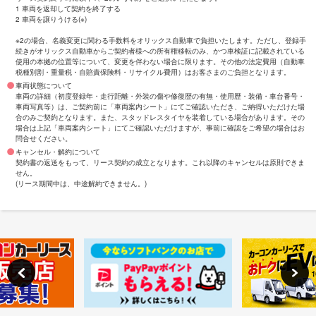
1 車両を返却して契約を終了する
2 車両を譲りうける(※)
※2の場合、名義変更に関わる手数料をオリックス自動車で負担いたします。ただし、登録手
続きがオリックス自動車からご契約者様への所有権移転のみ、かつ車検証に記載されている
使用の本拠の位置等について、変更を伴わない場合に限ります。その他の法定費用（自動車
税種別割・重量税・自賠責保険料・リサイクル費用）はお客さまのご負担となります。
車両状態について
車両の詳細（初度登録年・走行距離・外装の傷や修復歴の有無・使用歴・装備・車台番号・
車両写真等）は、ご契約前に「車両案内シート」にてご確認いただき、ご納得いただけた場
合のみご契約となります。また、スタッドレスタイヤを装着している場合があります。その
場合は上記「車両案内シート」にてご確認いただけますが、事前に確認をご希望の場合はお
問合せください。
キャンセル・解約について
契約書の返送をもって、リース契約の成立となります。これ以降のキャンセルは原則できま
せん。
(リース期間中は、中途解約できません。)