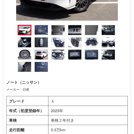
ノート（ニッサン）
メーカー：日産
グレード
Ｘ
年式（初度登録年）
2023年
車検
車検２年付き
走行距離
0.3万km