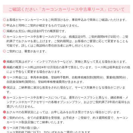
ご確認ください「カーコンカーリース中古車リース」について
お客様がカーコンカーリースをご利用頂けるか、事前申込みで簡単にご確認いただけます。
申込みと同時にご契約が確定するものではありません。
掲載のお支払い例は頭金0円での概算額です。
カーコンカーリース中古車リースのプランは、残価設定0円、ご契約期間6年(72回)で、ご契
約満了でおクルマを差し上げます。ご契約期間は、お客様のご要望に応じて変更することも
可能です。詳しくはご商談時の専任担当者にお申し付けください。
ご契約には、審査があります。
掲載の写真はボディ・インテリアのカラーなどが、実物と異なって見える場合があります。
掲載の概算リース料は2024年12月現在の基準で算出しています。リース料は税率改定その他
により予告なく変更する場合があります。
リース料金には、車両本体価格、登録時手数料、自動車税種別割(期間分)、重量税(期間分) 、
自賠責保険料(期間分)、登録時車検整備費用が含まれます。
保証は、ご納車後に違法な改造をされた場合など、サービス対象外となる場合がございま
す。
カーコンカーリース中古車リースについては、通常のリースプランと異なり、継続車検・メ
ンテナンスやカーアクセサリーの各種オプションプラン、およびご契約満了2年前の返却をお
選びいただけません。
おクルマの在庫状況によっては、お申し込みをお引き受けできない場合がございます。
ご契約ののち、全ての必要書類を受領後、お手続き・ご登録で、約３週間程度で、カーコン
カーリース取扱店舗にてご納車いたします。
リース終了時の取り扱い
リース契約終了時に以下1、2のいずれかをご選択いただきます。