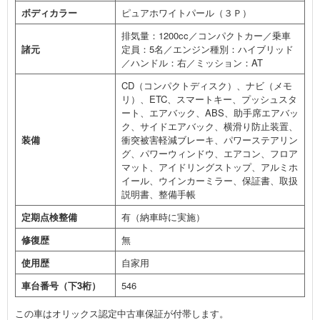
ボディカラー
ピュアホワイトパール（３Ｐ）
排気量：1200cc／コンパクトカー／乗車
諸元
定員：5名／エンジン種別：ハイブリッド
／ハンドル：右／ミッション：AT
CD（コンパクトディスク）、ナビ（メモ
リ）、ETC、スマートキー、プッシュスタ
ート、エアバック、ABS、助手席エアバッ
ク、サイドエアバック、横滑り防止装置、
装備
衝突被害軽減ブレーキ、パワーステアリン
グ、パワーウィンドウ、エアコン、フロア
マット、アイドリングストップ、アルミホ
イール、ウインカーミラー、保証書、取扱
説明書、整備手帳
定期点検整備
有（納車時に実施）
修復歴
無
使用歴
自家用
車台番号（下3桁）
546
この車はオリックス認定中古車保証が付帯します。