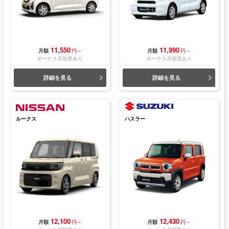
11,550
11,990
月額
円～
月額
円～
ボーナス月加算あり
ボーナス月加算あり
詳細を見る
詳細を見る
ルークス
ハスラー
12,100
12,430
月額
円～
月額
円～