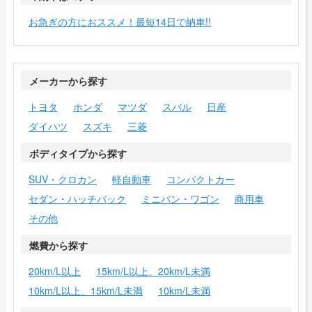
お急ぎの方におススメ！最短14日で納車!!
メーカーから探す
トヨタ
ホンダ
マツダ
スバル
日産
ダイハツ
スズキ
三菱
ボディタイプから探す
SUV・クロカン
軽自動車
コンパクトカー
セダン・ハッチバック
ミニバン・ワゴン
商用車
その他
燃費から探す
20km/L以上
15km/L以上、20km/L未満
10km/L以上、15km/L未満
10km/L未満