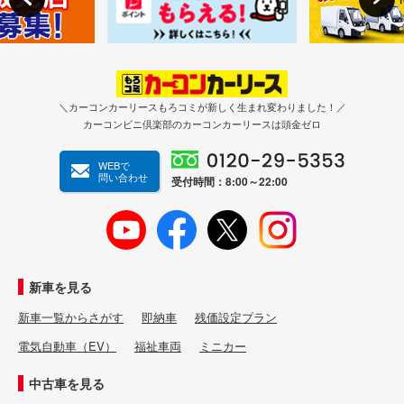
＼カーコンカーリースもろコミが新しく生まれ変わりました！／
カーコンビニ倶楽部のカーコンカーリースは頭金ゼロ
WEBで
問い合わせ
受付時間：8:00～22:00
新車を見る
新車一覧からさがす
即納車
残価設定プラン
電気自動車（EV）
福祉車両
ミニカー
中古車を見る