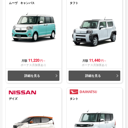
ムーヴ キャンバス
タフト
11,220
11,440
月額
円～
月額
円～
ボーナス月加算あり
ボーナス月加算あり
詳細を見る
詳細を見る
デイズ
タント