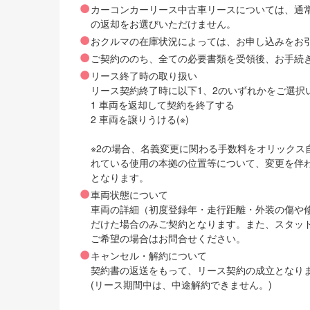
カーコンカーリース中古車リースについては、通
の返却をお選びいただけません。
おクルマの在庫状況によっては、お申し込みをお
ご契約ののち、全ての必要書類を受領後、お手続
リース終了時の取り扱い
リース契約終了時に以下1、2のいずれかをご選択
1 車両を返却して契約を終了する
2 車両を譲りうける(※)
※2の場合、名義変更に関わる手数料をオリック
れている使用の本拠の位置等について、変更を伴
となります。
車両状態について
車両の詳細（初度登録年・走行距離・外装の傷や
だけた場合のみご契約となります。また、スタッ
ご希望の場合はお問合せください。
キャンセル・解約について
契約書の返送をもって、リース契約の成立となり
(リース期間中は、中途解約できません。)