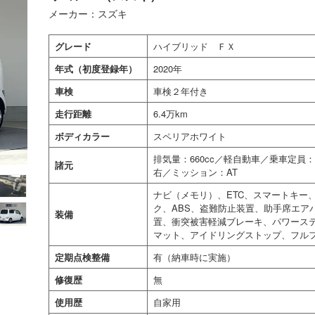
メーカー：スズキ
グレード
ハイブリッド ＦＸ
年式（初度登録年）
2020年
車検
車検２年付き
走行距離
6.4万km
ボディカラー
スペリアホワイト
排気量：660cc／軽自動車／乗車定
諸元
右／ミッション：AT
ナビ（メモリ）、ETC、スマートキー
ク、ABS、盗難防止装置、助手席エア
装備
置、衝突被害軽減ブレーキ、パワース
マット、アイドリングストップ、フル
定期点検整備
有（納車時に実施）
修復歴
無
使用歴
自家用