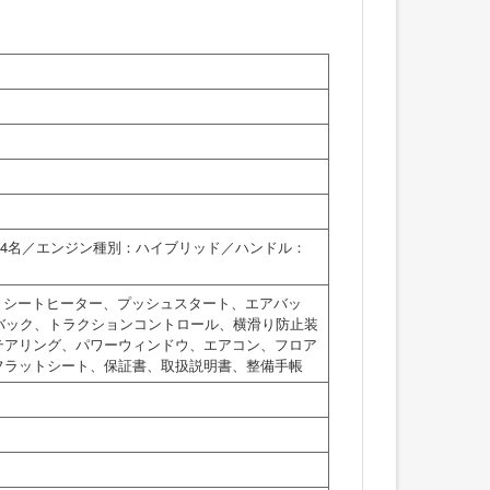
員：4名／エンジン種別：ハイブリッド／ハンドル：
、シートヒーター、プッシュスタート、エアバッ
バック、トラクションコントロール、横滑り防止装
テアリング、パワーウィンドウ、エアコン、フロア
フラットシート、保証書、取扱説明書、整備手帳