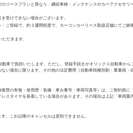
常のリースプランと異なり、継続車検・メンテナンスやカーアクセサリ
引き受けできない場合がございます。
き・ご登録で、約３週間程度で、カーコンカーリース取扱店舗にてご納
いただきます。
ス自動車で負担いたします。ただし、登録手続きがオリックス自動車から
わない場合に限ります。その他の法定費用（自動車税種別割・重量税・
修復歴の有無・使用歴・装備・車台番号・車両写真等）は、ご契約前に
ドレスタイヤを装着している場合があります。その場合は上記「車両案
ます。これ以降のキャンセルは原則できません。