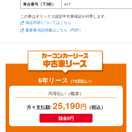
車台番号（下3桁）
417
この車はオリックス認定中古車保証が付帯します。
保証内容についてはこちら
重要事項説明書はこちら（PDF）
6年リース
（72回払い）
均等払い（概算）
25,190
円
月々支払額:
（税込）
頭金0円