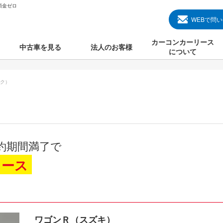
頭金ゼロ
WEBで問
カーコンカーリース
中古車を見る
法人のお客様
について
のクルマ見る
国産中古車
カーコンカーリースと
ク）
000円のクルマを見る
輸入中古車
初めての方のカーリー
000円のクルマを見る
プランについて
000円のクルマを見る
オプションについて
約期間満了で
上のクルマを見る
よくある質問
リース
で納車）
ワゴンＲ（スズキ）