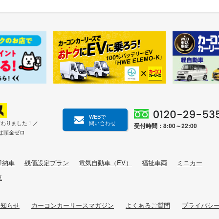
WEBで
変わりました！／
問い合わせ
受付時間：8:00～22:00
は頭金ゼロ
即納車
残価設定プラン
電気自動車（EV）
福祉車両
ミニカー
車
お知らせ
カーコンカーリースマガジン
よくあるご質問
プライバシ