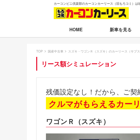
カーコンビニ倶楽部のカーコンカーリース（旧もろコミ）は
新車を見る
HOME
月々30,000円以下
TOP
国産中古車
スズキ・ワゴンＲ（スズキ）のカーリース（サブス
月々30,001～35,
リース額シミュレーション
月々35,001～40,
月々40,001～50,
残価設定なし！だから、ご契
月々50,001円以
クルマがもらえるカー
新車一覧から選ぶ
ワゴンＲ（スズキ）
即納車（最短14日
残価設定プラン