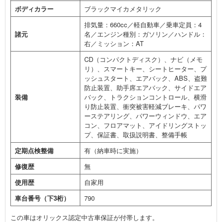
ボディカラー
ブラックマイカメタリック
排気量：660cc／軽自動車／乗車定員：4
諸元
名／エンジン種別：ガソリン／ハンドル：
右／ミッション：AT
CD（コンパクトディスク）、ナビ（メモ
リ）、スマートキー、シートヒーター、プ
ッシュスタート、エアバック、ABS、盗難
防止装置、助手席エアバック、サイドエア
装備
バック、トラクションコントロール、横滑
り防止装置、衝突被害軽減ブレーキ、パワ
ーステアリング、パワーウィンドウ、エア
コン、フロアマット、アイドリングストッ
プ、保証書、取扱説明書、整備手帳
定期点検整備
有（納車時に実施）
修復歴
無
使用歴
自家用
車台番号（下3桁）
790
この車はオリックス認定中古車保証が付帯します。