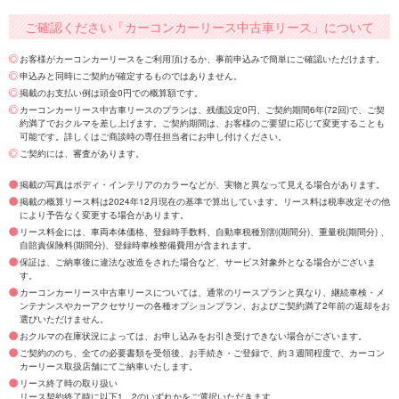
ご確認ください「カーコンカーリース中古車リース」について
お客様がカーコンカーリースをご利用頂けるか、事前申込みで簡単にご確認いただけます。
申込みと同時にご契約が確定するものではありません。
掲載のお支払い例は頭金0円での概算額です。
カーコンカーリース中古車リースのプランは、残価設定0円、ご契約期間6年(72回)で、ご契
約満了でおクルマを差し上げます。ご契約期間は、お客様のご要望に応じて変更することも
可能です。詳しくはご商談時の専任担当者にお申し付けください。
ご契約には、審査があります。
掲載の写真はボディ・インテリアのカラーなどが、実物と異なって見える場合があります。
掲載の概算リース料は2024年12月現在の基準で算出しています。リース料は税率改定その他
により予告なく変更する場合があります。
リース料金には、車両本体価格、登録時手数料、自動車税種別割(期間分)、重量税(期間分) 、
自賠責保険料(期間分)、登録時車検整備費用が含まれます。
保証は、ご納車後に違法な改造をされた場合など、サービス対象外となる場合がございま
す。
カーコンカーリース中古車リースについては、通常のリースプランと異なり、継続車検・メ
ンテナンスやカーアクセサリーの各種オプションプラン、およびご契約満了2年前の返却をお
選びいただけません。
おクルマの在庫状況によっては、お申し込みをお引き受けできない場合がございます。
ご契約ののち、全ての必要書類を受領後、お手続き・ご登録で、約３週間程度で、カーコン
カーリース取扱店舗にてご納車いたします。
リース終了時の取り扱い
リース契約終了時に以下1、2のいずれかをご選択いただきます。