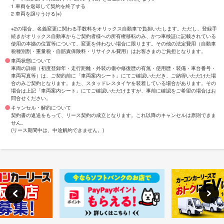
1 車両を返却して契約を終了する
2 車両を譲りうける(※)
※2の場合、名義変更に関わる手数料をオリックス自動車で負担いたします。ただし、登録手
続きがオリックス自動車からご契約者様への所有権移転のみ、かつ車検証に記載されている
使用の本拠の位置等について、変更を伴わない場合に限ります。その他の法定費用（自動車
税種別割・重量税・自賠責保険料・リサイクル費用）はお客さまのご負担となります。
車両状態について
車両の詳細（初度登録年・走行距離・外装の傷や修復歴の有無・使用歴・装備・車台番号・
車両写真等）は、ご契約前に「車両案内シート」にてご確認いただき、ご納得いただけた場
合のみご契約となります。また、スタッドレスタイヤを装着している場合があります。その
場合は上記「車両案内シート」にてご確認いただけますが、事前に確認をご希望の場合はお
問合せください。
キャンセル・解約について
契約書の返送をもって、リース契約の成立となります。これ以降のキャンセルは原則できま
せん。
(リース期間中は、中途解約できません。)