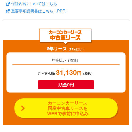
保証内容についてはこちら
重要事項説明書はこちら（PDF）
6年リース
（72回払い）
均等払い（概算）
31,130
円
月々支払額:
（税込）
頭金0円
カーコンカーリース
国産中古車リースを
WEBで事前に申込み