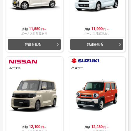
11,550
11,990
月額
円～
月額
円～
ボーナス月加算あり
ボーナス月加算あり
詳細を見る
詳細を見る
ルークス
ハスラー
12,100
12,430
月額
円～
月額
円～