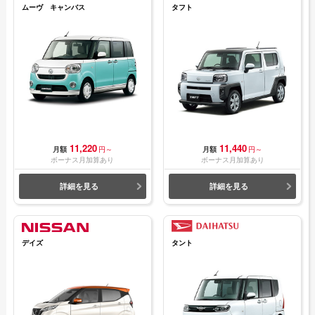
ムーヴ キャンバス
タフト
11,220
11,440
月額
円～
月額
円～
ボーナス月加算あり
ボーナス月加算あり
詳細を見る
詳細を見る
デイズ
タント