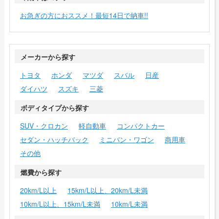
お急ぎの方におススメ！最短14日で納車!!
メーカーから探す
トヨタ
ホンダ
マツダ
スバル
日産
ダイハツ
スズキ
三菱
ボディタイプから探す
SUV・クロカン
軽自動車
コンパクトカー
セダン・ハッチバック
ミニバン・ワゴン
商用車
その他
燃費から探す
20km/L以上
15km/L以上、20km/L未満
10km/L以上、15km/L未満
10km/L未満