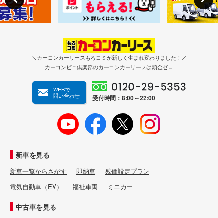
＼カーコンカーリースもろコミが新しく生まれ変わりました！／
カーコンビニ倶楽部のカーコンカーリースは頭金ゼロ
WEBで
問い合わせ
受付時間：8:00～22:00
新車を見る
新車一覧からさがす
即納車
残価設定プラン
電気自動車（EV）
福祉車両
ミニカー
中古車を見る