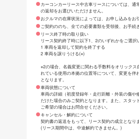
カーコンカーリース中古車リースについては、通
の返却をお選びいただけません。
おクルマの在庫状況によっては、お申し込みをお
ご契約ののち、全ての必要書類を受領後、お手続
リース終了時の取り扱い
リース契約終了時に以下1、2のいずれかをご選択
1 車両を返却して契約を終了する
2 車両を譲りうける(※)
※2の場合、名義変更に関わる手数料をオリック
れている使用の本拠の位置等について、変更を伴
となります。
車両状態について
車両の詳細（初度登録年・走行距離・外装の傷や
だけた場合のみご契約となります。また、スタッ
ご希望の場合はお問合せください。
キャンセル・解約について
契約書の返送をもって、リース契約の成立となり
(リース期間中は、中途解約できません。)