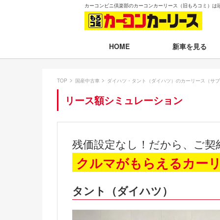
カーコンビニ倶楽部のカーコンカーリース（旧もろコミ）は
新車を見る
HOME
月々30,000円以下
TOP
国産中古車
ダイハツ・タント（ダイハツ）のカーリース（サブ
月々30,001～35,
リース額シミュレーション
月々35,001～40,
月々40,001～50,
残価設定なし！だから、ご契
月々50,001円以
クルマがもらえるカー
新車一覧から選ぶ
タント（ダイハツ）
即納車（最短14日
残価設定プラン