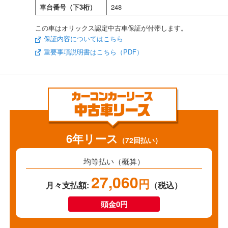
車台番号（下3桁）
248
この車はオリックス認定中古車保証が付帯します。
保証内容についてはこちら
重要事項説明書はこちら（PDF）
6年リース
（72回払い）
均等払い（概算）
27,060
円
月々支払額:
（税込）
頭金0円