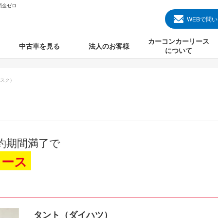
頭金ゼロ
WEBで問
カーコンカーリース
中古車を見る
法人のお客様
について
のクルマ見る
国産中古車
カーコンカーリースと
スク）
000円のクルマを見る
輸入中古車
初めての方のカーリー
000円のクルマを見る
プランについて
000円のクルマを見る
オプションについて
約期間満了で
上のクルマを見る
よくある質問
リース
で納車）
タント（ダイハツ）