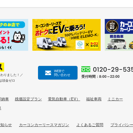
WEBで
変わりました！／
問い合わせ
受付時間：8:00～22:00
は頭金ゼロ
即納車
残価設定プラン
電気自動車（EV）
福祉車両
ミニカー
車
お知らせ
カーコンカーリースマガジン
よくあるご質問
プライバシ