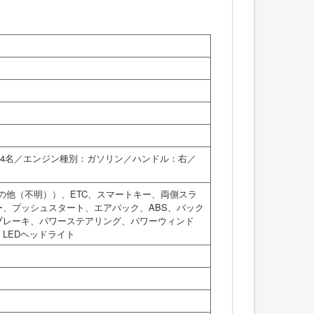
員：4名／エンジン種別：ガソリン／ハンドル：右／
の他（不明））、ETC、スマートキー、両側スラ
、プッシュスタート、エアバック、ABS、バック
ブレーキ、パワーステアリング、パワーウィンド
LEDヘッドライト