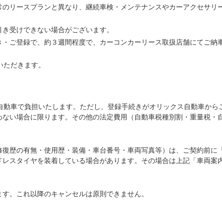
常のリースプランと異なり、継続車検・メンテナンスやカーアクセサリ
引き受けできない場合がございます。
き・ご登録で、約３週間程度で、カーコンカーリース取扱店舗にてご納
いただきます。
ス自動車で負担いたします。ただし、登録手続きがオリックス自動車から
わない場合に限ります。その他の法定費用（自動車税種別割・重量税・
修復歴の有無・使用歴・装備・車台番号・車両写真等）は、ご契約前に
ドレスタイヤを装着している場合があります。その場合は上記「車両案
ます。これ以降のキャンセルは原則できません。