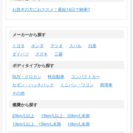
お急ぎの方におススメ！最短14日で納車!!
メーカーから探す
トヨタ
ホンダ
マツダ
スバル
日産
ダイハツ
スズキ
三菱
ボディタイプから探す
SUV・クロカン
軽自動車
コンパクトカー
セダン・ハッチバック
ミニバン・ワゴン
商用車
その他
燃費から探す
20km/L以上
15km/L以上、20km/L未満
10km/L以上、15km/L未満
10km/L未満