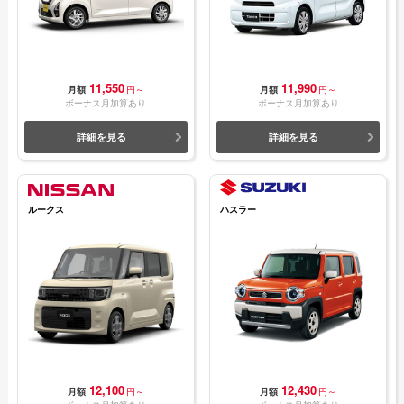
11,550
11,990
月額
円～
月額
円～
ボーナス月加算あり
ボーナス月加算あり
詳細を見る
詳細を見る
ルークス
ハスラー
12,100
12,430
月額
円～
月額
円～