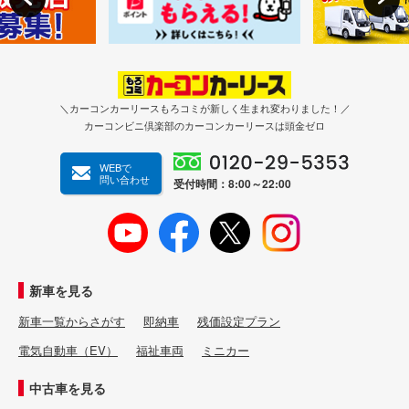
＼カーコンカーリースもろコミが新しく生まれ変わりました！／
カーコンビニ倶楽部のカーコンカーリースは頭金ゼロ
WEBで
問い合わせ
受付時間：8:00～22:00
新車を見る
新車一覧からさがす
即納車
残価設定プラン
電気自動車（EV）
福祉車両
ミニカー
中古車を見る