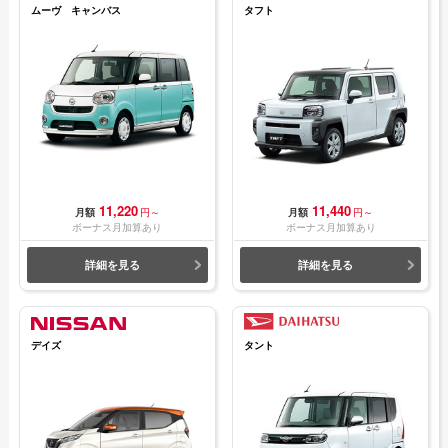
ムーヴ キャンバス
タフト
11,220
11,440
月額
円～
月額
円～
ボーナス月加算あり
ボーナス月加算あり
詳細を見る
詳細を見る
デイズ
タント