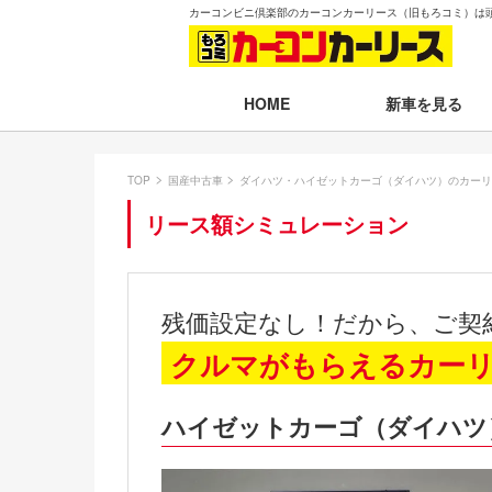
カーコンビニ倶楽部のカーコンカーリース（旧もろコミ）は
新車を見る
HOME
月々30,000円以下
TOP
国産中古車
ダイハツ・ハイゼットカーゴ（ダイハツ）のカーリ
月々30,001～35,
リース額シミュレーション
月々35,001～40,
月々40,001～50,
残価設定なし！だから、ご契
月々50,001円以
クルマがもらえるカー
新車一覧から選ぶ
ハイゼットカーゴ（ダイハツ
即納車（最短14日
残価設定プラン