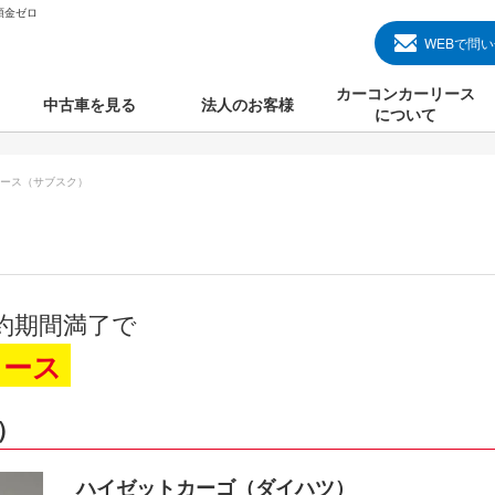
頭金ゼロ
WEBで問
カーコンカーリース
中古車を見る
法人のお客様
について
のクルマ見る
国産中古車
カーコンカーリースと
ース（サブスク）
000円のクルマを見る
輸入中古車
初めての方のカーリー
000円のクルマを見る
プランについて
000円のクルマを見る
オプションについて
約期間満了で
上のクルマを見る
よくある質問
リース
）
で納車）
ハイゼットカーゴ（ダイハツ）