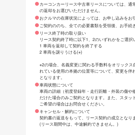
カーコンカーリース中古車リースについては、通
の返却をお選びいただけません。
おクルマの在庫状況によっては、お申し込みをお
ご契約ののち、全ての必要書類を受領後、お手続
リース終了時の取り扱い
リース契約終了時に以下1、2のいずれかをご選択
1 車両を返却して契約を終了する
2 車両を譲りうける(※)
※2の場合、名義変更に関わる手数料をオリック
れている使用の本拠の位置等について、変更を伴
となります。
車両状態について
車両の詳細（初度登録年・走行距離・外装の傷や
だけた場合のみご契約となります。また、スタッ
ご希望の場合はお問合せください。
キャンセル・解約について
契約書の返送をもって、リース契約の成立となり
(リース期間中は、中途解約できません。)