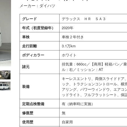
メーカー：ダイハツ
グレード
デラックス ＨＲ ＳＡ３
年式（初度登録年）
2020年
車検
車検２年付き
走行距離
3.1万km
ボディカラー
ホワイト
排気量：660cc／【商用】軽箱バン
諸元
ル：右／ミッション：AT
キーレスエントリ、両側スライドドア、
ック、トラクションコントロール、横
装備
アリング、パワーウィンドウ、エアコン
ッドライト、フルフラットシート、保
定期点検整備
有（納車時に実施）
修復歴
無
使用歴
自家用