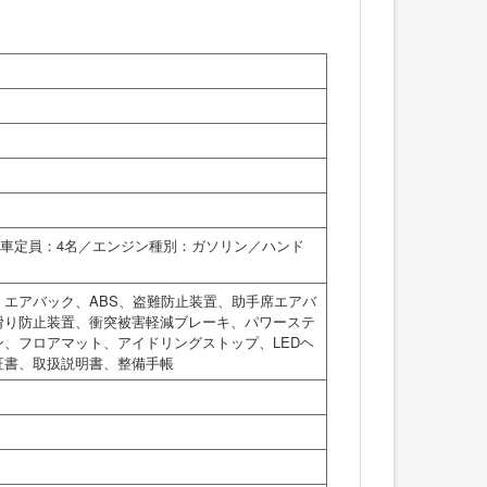
／乗車定員：4名／エンジン種別：ガソリン／ハンド
エアバック、ABS、盗難防止装置、助手席エアバ
滑り防止装置、衝突被害軽減ブレーキ、パワーステ
、フロアマット、アイドリングストップ、LEDヘ
証書、取扱説明書、整備手帳