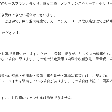
常のリースプランと異なり、継続車検・メンテナンスやカーアクセサリ
引き受けできない場合がございます。
き・ご登録で、約３週間程度で、カーコンカーリース取扱店舗にてご納
いただきます。
ス自動車で負担いたします。ただし、登録手続きがオリックス自動車から
わない場合に限ります。その他の法定費用（自動車税種別割・重量税・
修復歴の有無・使用歴・装備・車台番号・車両写真等）は、ご契約前に
ドレスタイヤを装着している場合があります。その場合は上記「車両案
ます。これ以降のキャンセルは原則できません。