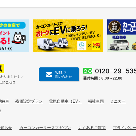
WEBで
変わりました！／
問い合わせ
受付時間：8:00～22:00
は頭金ゼロ
即納車
残価設定プラン
電気自動車（EV）
福祉車両
ミニカー
車
お知らせ
カーコンカーリースマガジン
よくあるご質問
プライバシ