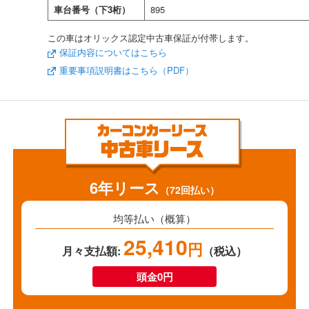
車台番号（下3桁）
895
この車はオリックス認定中古車保証が付帯します。
保証内容についてはこちら
重要事項説明書はこちら（PDF）
6年リース
（72回払い）
均等払い（概算）
25,410
円
月々支払額:
（税込）
頭金0円