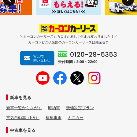
＼カーコンカーリースもろコミが新しく生まれ変わりました！／
カーコンビニ倶楽部のカーコンカーリースは頭金ゼロ
WEBで
問い合わせ
受付時間：8:00～22:00
新車を見る
新車一覧からさがす
即納車
残価設定プラン
電気自動車（EV）
福祉車両
ミニカー
中古車を見る