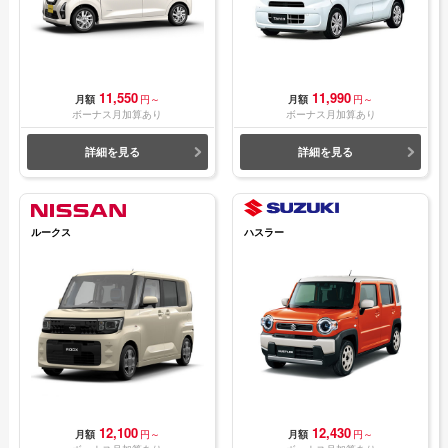
11,550
11,990
月額
円～
月額
円～
ボーナス月加算あり
ボーナス月加算あり
詳細を見る
詳細を見る
ルークス
ハスラー
12,100
12,430
月額
円～
月額
円～