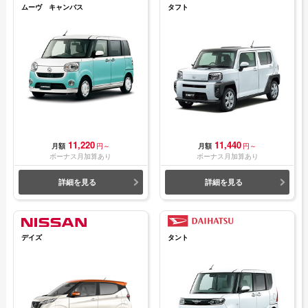
ムーヴ キャンバス
タフト
11,220
11,440
月額
円～
月額
円～
ボーナス月加算あり
ボーナス月加算あり
詳細を見る
詳細を見る
デイズ
タント