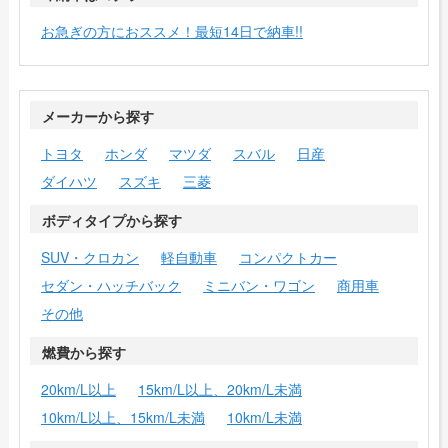
お急ぎの方におススメ！最短14日で納車!!
メーカーから探す
トヨタ
ホンダ
マツダ
スバル
日産
ダイハツ
スズキ
三菱
ボディタイプから探す
SUV・クロカン
軽自動車
コンパクトカー
セダン・ハッチバック
ミニバン・ワゴン
商用車
その他
燃費から探す
20km/L以上
15km/L以上、20km/L未満
10km/L以上、15km/L未満
10km/L未満