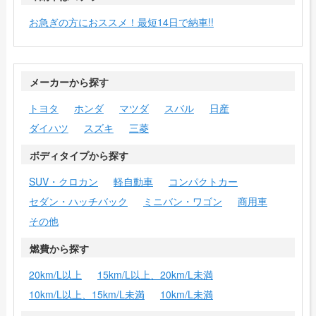
お急ぎの方におススメ！最短14日で納車!!
メーカーから探す
トヨタ
ホンダ
マツダ
スバル
日産
ダイハツ
スズキ
三菱
ボディタイプから探す
SUV・クロカン
軽自動車
コンパクトカー
セダン・ハッチバック
ミニバン・ワゴン
商用車
その他
燃費から探す
20km/L以上
15km/L以上、20km/L未満
10km/L以上、15km/L未満
10km/L未満