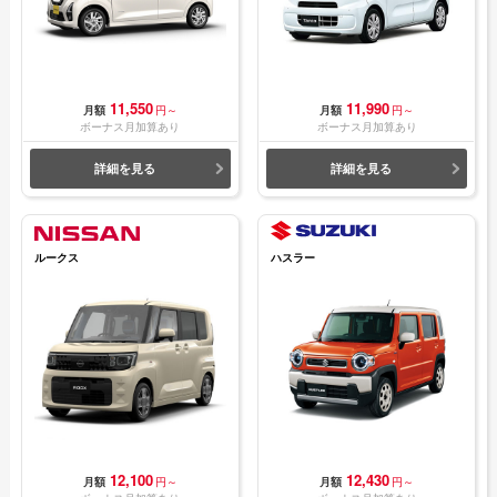
11,550
11,990
月額
円～
月額
円～
ボーナス月加算あり
ボーナス月加算あり
詳細を見る
詳細を見る
ルークス
ハスラー
12,100
12,430
月額
円～
月額
円～