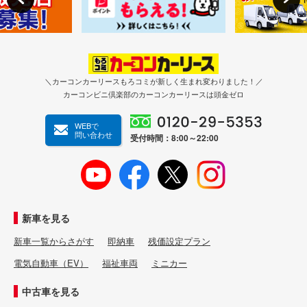
＼カーコンカーリースもろコミが新しく生まれ変わりました！／
カーコンビニ倶楽部のカーコンカーリースは頭金ゼロ
WEBで
問い合わせ
受付時間：8:00～22:00
新車を見る
新車一覧からさがす
即納車
残価設定プラン
電気自動車（EV）
福祉車両
ミニカー
中古車を見る