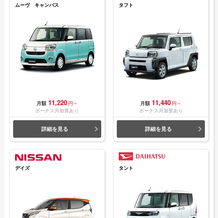
ムーヴ キャンバス
タフト
11,220
11,440
月額
円～
月額
円～
ボーナス月加算あり
ボーナス月加算あり
詳細を見る
詳細を見る
デイズ
タント