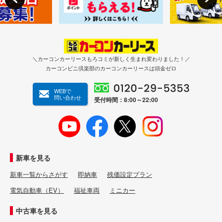
＼カーコンカーリースもろコミが新しく生まれ変わりました！／
カーコンビニ倶楽部のカーコンカーリースは頭金ゼロ
WEBで
問い合わせ
受付時間：8:00～22:00
新車を見る
新車一覧からさがす
即納車
残価設定プラン
電気自動車（EV）
福祉車両
ミニカー
中古車を見る