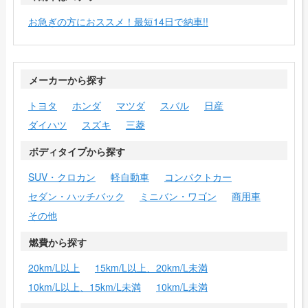
お急ぎの方におススメ！最短14日で納車!!
メーカーから探す
トヨタ
ホンダ
マツダ
スバル
日産
ダイハツ
スズキ
三菱
ボディタイプから探す
SUV・クロカン
軽自動車
コンパクトカー
セダン・ハッチバック
ミニバン・ワゴン
商用車
その他
燃費から探す
20km/L以上
15km/L以上、20km/L未満
10km/L以上、15km/L未満
10km/L未満