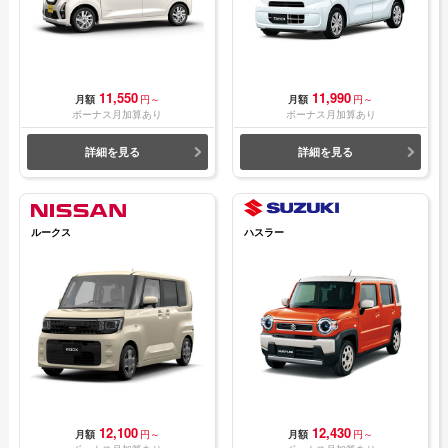
11,550
11,990
月額
円～
月額
円～
ボーナス月加算あり
ボーナス月加算あり
詳細を見る
詳細を見る
ルークス
ハスラー
12,100
12,430
月額
円～
月額
円～