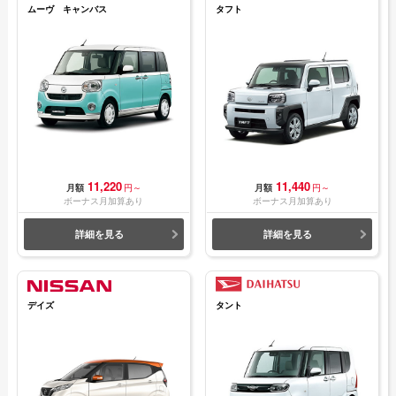
ムーヴ キャンバス
タフト
11,220
11,440
月額
円～
月額
円～
ボーナス月加算あり
ボーナス月加算あり
詳細を見る
詳細を見る
デイズ
タント