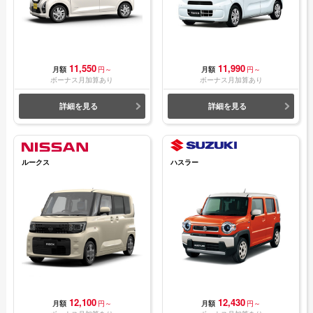
11,550
11,990
月額
円～
月額
円～
ボーナス月加算あり
ボーナス月加算あり
詳細を見る
詳細を見る
ルークス
ハスラー
12,100
12,430
月額
円～
月額
円～