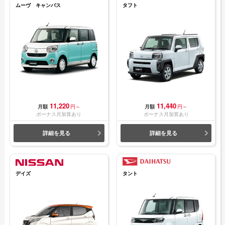
ムーヴ キャンバス
タフト
11,220
11,440
月額
円～
月額
円～
ボーナス月加算あり
ボーナス月加算あり
詳細を見る
詳細を見る
デイズ
タント