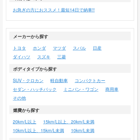
お急ぎの方におススメ！最短14日で納車!!
メーカーから探す
トヨタ
ホンダ
マツダ
スバル
日産
ダイハツ
スズキ
三菱
ボディタイプから探す
SUV・クロカン
軽自動車
コンパクトカー
セダン・ハッチバック
ミニバン・ワゴン
商用車
その他
燃費から探す
20km/L以上
15km/L以上、20km/L未満
10km/L以上、15km/L未満
10km/L未満