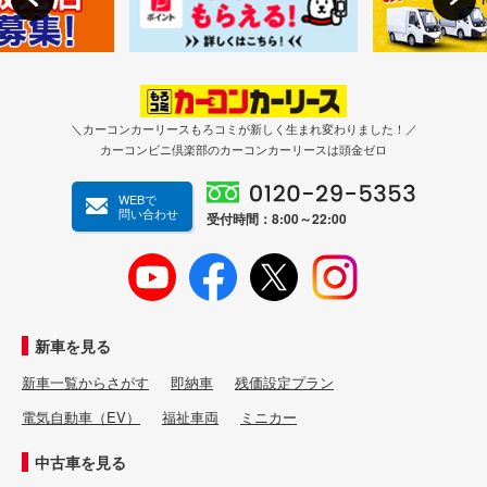
＼カーコンカーリースもろコミが新しく生まれ変わりました！／
カーコンビニ倶楽部のカーコンカーリースは頭金ゼロ
WEBで
問い合わせ
受付時間：8:00～22:00
新車を見る
新車一覧からさがす
即納車
残価設定プラン
電気自動車（EV）
福祉車両
ミニカー
中古車を見る