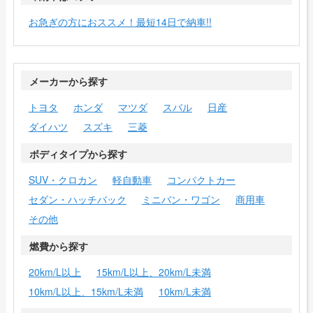
お急ぎの方におススメ！最短14日で納車!!
メーカーから探す
トヨタ
ホンダ
マツダ
スバル
日産
ダイハツ
スズキ
三菱
ボディタイプから探す
SUV・クロカン
軽自動車
コンパクトカー
セダン・ハッチバック
ミニバン・ワゴン
商用車
その他
燃費から探す
20km/L以上
15km/L以上、20km/L未満
10km/L以上、15km/L未満
10km/L未満