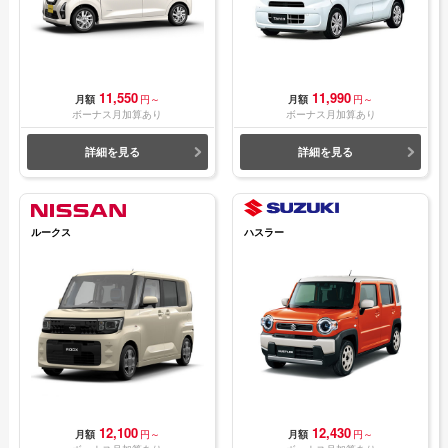
11,550
11,990
月額
円～
月額
円～
ボーナス月加算あり
ボーナス月加算あり
詳細を見る
詳細を見る
ルークス
ハスラー
12,100
12,430
月額
円～
月額
円～