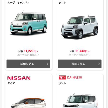
ムーヴ キャンバス
タフト
11,220
11,440
月額
円～
月額
円～
ボーナス月加算あり
ボーナス月加算あり
詳細を見る
詳細を見る
デイズ
タント