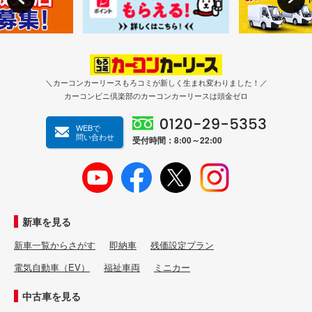
＼カーコンカーリースもろコミが新しく生まれ変わりました！／
カーコンビニ倶楽部のカーコンカーリースは頭金ゼロ
WEBで
問い合わせ
受付時間：8:00～22:00
新車を見る
新車一覧からさがす
即納車
残価設定プラン
電気自動車（EV）
福祉車両
ミニカー
中古車を見る