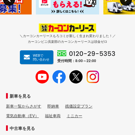
＼カーコンカーリースもろコミが新しく生まれ変わりました！／
カーコンビニ倶楽部のカーコンカーリースは頭金ゼロ
WEBで
問い合わせ
受付時間：8:00～22:00
新車を見る
新車一覧からさがす
即納車
残価設定プラン
電気自動車（EV）
福祉車両
ミニカー
中古車を見る