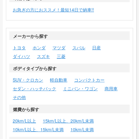
お急ぎの方におススメ！最短14日で納車!!
メーカーから探す
トヨタ
ホンダ
マツダ
スバル
日産
ダイハツ
スズキ
三菱
ボディタイプから探す
SUV・クロカン
軽自動車
コンパクトカー
セダン・ハッチバック
ミニバン・ワゴン
商用車
その他
燃費から探す
20km/L以上
15km/L以上、20km/L未満
10km/L以上、15km/L未満
10km/L未満