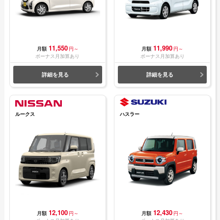
11,550
11,990
月額
円～
月額
円～
ボーナス月加算あり
ボーナス月加算あり
詳細を見る
詳細を見る
ルークス
ハスラー
12,100
12,430
月額
円～
月額
円～