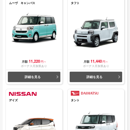
ムーヴ キャンバス
タフト
11,220
11,440
月額
円～
月額
円～
ボーナス月加算あり
ボーナス月加算あり
詳細を見る
詳細を見る
デイズ
タント