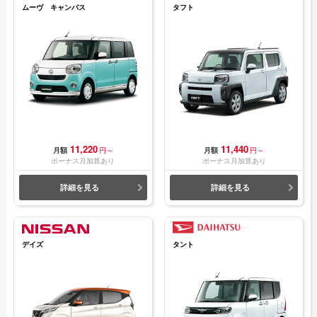
ムーヴ キャンバス
タフト
11,220
11,440
月額
円～
月額
円～
ボーナス月加算あり
ボーナス月加算あり
詳細を見る
詳細を見る
デイズ
タント