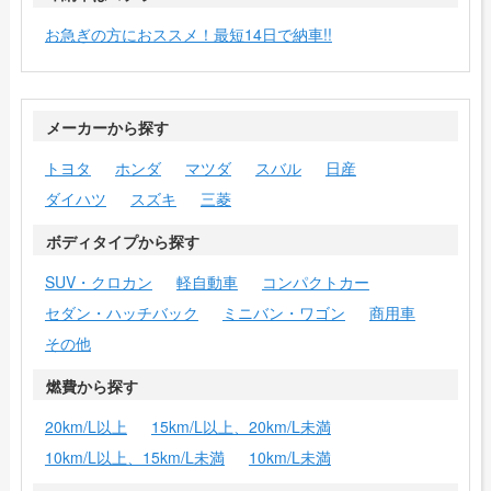
お急ぎの方におススメ！最短14日で納車!!
メーカーから探す
トヨタ
ホンダ
マツダ
スバル
日産
ダイハツ
スズキ
三菱
ボディタイプから探す
SUV・クロカン
軽自動車
コンパクトカー
セダン・ハッチバック
ミニバン・ワゴン
商用車
その他
燃費から探す
20km/L以上
15km/L以上、20km/L未満
10km/L以上、15km/L未満
10km/L未満