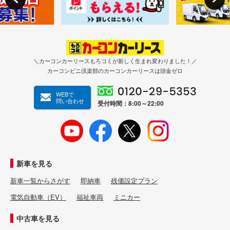
＼カーコンカーリースもろコミが新しく生まれ変わりました！／
カーコンビニ倶楽部のカーコンカーリースは頭金ゼロ
WEBで
問い合わせ
受付時間：8:00～22:00
新車を見る
新車一覧からさがす
即納車
残価設定プラン
電気自動車（EV）
福祉車両
ミニカー
中古車を見る