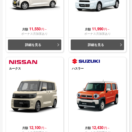
11,550
11,990
月額
円～
月額
円～
ボーナス月加算あり
ボーナス月加算あり
詳細を見る
詳細を見る
ルークス
ハスラー
12,100
12,430
月額
円～
月額
円～