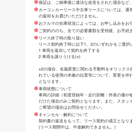
保証は、ご納車後に違法な改造をされた場合など
カーコンカーリース中古車リースについては、通
の返却をお選びいただけません。
おクルマの在庫状況によっては、お申し込みをお
ご契約ののち、全ての必要書類を受領後、お手続
リース終了時の取り扱い
リース契約終了時に以下1、2のいずれかをご選択
1 車両を返却して契約を終了する
2 車両を譲りうける(※)
※2の場合、名義変更に関わる手数料をオリック
れている使用の本拠の位置等について、変更を伴
となります。
車両状態について
車両の詳細（初度登録年・走行距離・外装の傷や
だけた場合のみご契約となります。また、スタッ
ご希望の場合はお問合せください。
キャンセル・解約について
契約書の返送をもって、リース契約の成立となり
(リース期間中は、中途解約できません。)