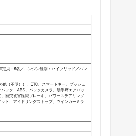
乗車定員：5名／エンジン種別：ハイブリッド／ハン
の他（不明））、ETC、スマートキー、プッシュ
バック、ABS、バックカメラ、助手席エアバッ
置、衝突被害軽減ブレーキ、パワーステアリング、
マット、アイドリングストップ、ウインカーミラ