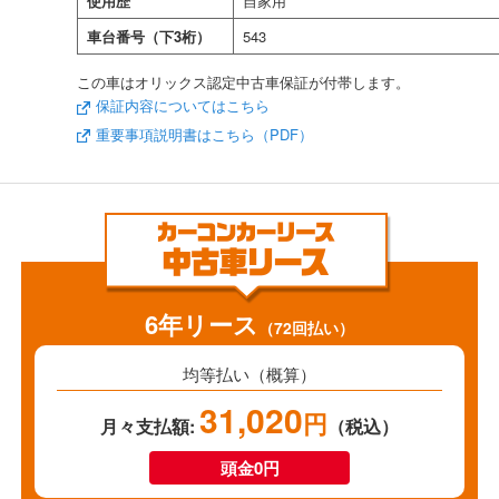
使用歴
自家用
車台番号（下3桁）
543
この車はオリックス認定中古車保証が付帯します。
保証内容についてはこちら
重要事項説明書はこちら（PDF）
6年リース
（72回払い）
均等払い（概算）
31,020
円
月々支払額:
（税込）
頭金0円