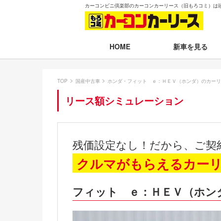
カーコンビニ倶楽部のカーコンカーリース（旧もろコミ）は
新車を見る
HOME
月々30,000円以下
TOP
国産中古車
ホンダ・フィット ｅ：ＨＥＶ（ホンダ）のカーリ
月々30,001～35,
リース額シミュレーション
月々35,001～40,
月々40,001～50,
残価設定なし！だから、ご契
月々50,001円以
クルマがもらえるカー
新車一覧から選ぶ
フィット ｅ：ＨＥＶ（ホン
即納車（最短14日
残価設定プラン