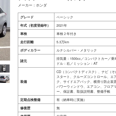
メーカー：ホンダ
グレード
ベーシック
年式（初度登録年）
2021年
車検
車検２年付き
走行距離
5.3万km
ボディカラー
ルナシルバー・メタリック
排気量：1500cc／コンパクトカー／
諸元
ドル：右／ミッション：AT
CD（コンパクトディスク）、ナビ（そ
スタート、クルーズコントロール、エア
装備
ク、サイドエアバック、横滑り防止装
パワーウィンドウ、エアコン、フロア
ー、保証書、取扱説明書、整備手帳
定期点検整備
有（納車時に実施）
修復歴
無