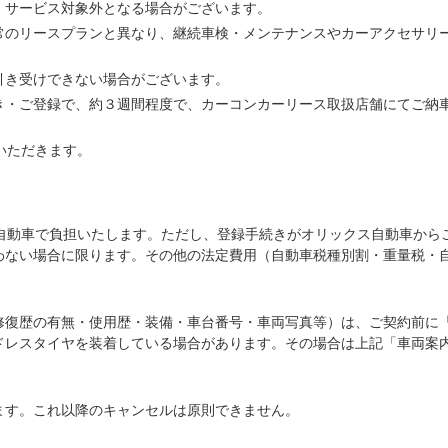
、サービス対象外となる場合がございます。
常のリースプランと異なり、継続車検・メンテナンスやカーアクセサリ
引き受けできない場合がございます。
き・ご登録で、約３週間程度で、カーコンカーリース取扱店舗にてご納
いただきます。
ス自動車で負担いたします。ただし、登録手続きがオリックス自動車から
わない場合に限ります。その他の法定費用（自動車税種別割・重量税・
修復歴の有無・使用歴・装備・車台番号・車両写真等）は、ご契約前に
ドレスタイヤを装着している場合があります。その場合は上記「車両案
ます。これ以降のキャンセルは原則できません。