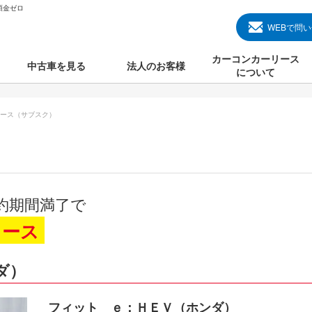
頭金ゼロ
WEBで問
カーコンカーリース
中古車を見る
法人のお客様
について
のクルマ見る
国産中古車
カーコンカーリースと
ース（サブスク）
000円のクルマを見る
輸入中古車
初めての方のカーリー
000円のクルマを見る
プランについて
000円のクルマを見る
オプションについて
約期間満了で
上のクルマを見る
よくある質問
リース
ダ）
で納車）
フィット ｅ：ＨＥＶ（ホンダ）