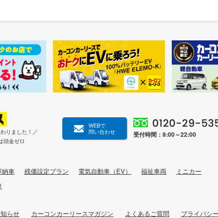
WEBで
変わりました！／
問い合わせ
受付時間：8:00～22:00
は頭金ゼロ
即納車
残価設定プラン
電気自動車（EV）
福祉車両
ミニカー
車
お知らせ
カーコンカーリースマガジン
よくあるご質問
プライバシ