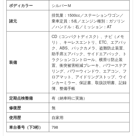
ボディカラー
シルバーＭ
排気量：1500cc／ステーションワゴン／
諸元
乗車定員：5名／エンジン種別：ガソリン
／ハンドル：右／ミッション：AT
CD（コンパクトディスク）、ナビ（メモ
リ）、キーレスエントリ、ETC、エアバッ
ク、ABS、バックカメラ、盗難防止装置、
助手席エアバック、サイドエアバック、ト
ラクションコントロール、横滑り防止装
装備
置、衝突被害軽減ブレーキ、パワーステア
リング、パワーウィンドウ、エアコン、フ
ロアマット、アイドリングストップ、ウイ
ンカーミラー、保証書、取扱説明書、記録
簿、整備手帳
定期点検整備
有（納車時に実施）
修復歴
無
使用歴
自家用
車台番号（下3桁）
798