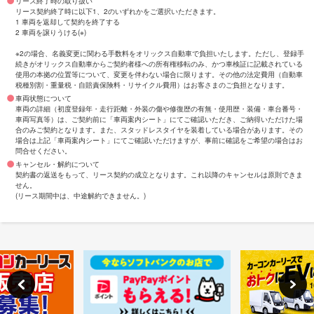
リース終了時の取り扱い
リース契約終了時に以下1、2のいずれかをご選択いただきます。
1 車両を返却して契約を終了する
2 車両を譲りうける(※)
※2の場合、名義変更に関わる手数料をオリックス自動車で負担いたします。ただし、登録手
続きがオリックス自動車からご契約者様への所有権移転のみ、かつ車検証に記載されている
使用の本拠の位置等について、変更を伴わない場合に限ります。その他の法定費用（自動車
税種別割・重量税・自賠責保険料・リサイクル費用）はお客さまのご負担となります。
車両状態について
車両の詳細（初度登録年・走行距離・外装の傷や修復歴の有無・使用歴・装備・車台番号・
車両写真等）は、ご契約前に「車両案内シート」にてご確認いただき、ご納得いただけた場
合のみご契約となります。また、スタッドレスタイヤを装着している場合があります。その
場合は上記「車両案内シート」にてご確認いただけますが、事前に確認をご希望の場合はお
問合せください。
キャンセル・解約について
契約書の返送をもって、リース契約の成立となります。これ以降のキャンセルは原則できま
せん。
(リース期間中は、中途解約できません。)