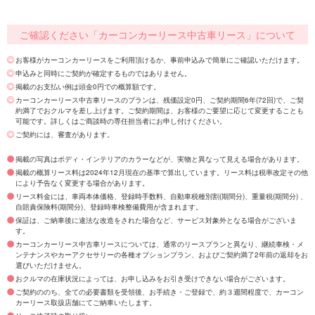
ご確認ください「カーコンカーリース中古車リース」について
お客様がカーコンカーリースをご利用頂けるか、事前申込みで簡単にご確認いただけます。
申込みと同時にご契約が確定するものではありません。
掲載のお支払い例は頭金0円での概算額です。
カーコンカーリース中古車リースのプランは、残価設定0円、ご契約期間6年(72回)で、ご契
約満了でおクルマを差し上げます。ご契約期間は、お客様のご要望に応じて変更することも
可能です。詳しくはご商談時の専任担当者にお申し付けください。
ご契約には、審査があります。
掲載の写真はボディ・インテリアのカラーなどが、実物と異なって見える場合があります。
掲載の概算リース料は2024年12月現在の基準で算出しています。リース料は税率改定その他
により予告なく変更する場合があります。
リース料金には、車両本体価格、登録時手数料、自動車税種別割(期間分)、重量税(期間分) 、
自賠責保険料(期間分)、登録時車検整備費用が含まれます。
保証は、ご納車後に違法な改造をされた場合など、サービス対象外となる場合がございま
す。
カーコンカーリース中古車リースについては、通常のリースプランと異なり、継続車検・メ
ンテナンスやカーアクセサリーの各種オプションプラン、およびご契約満了2年前の返却をお
選びいただけません。
おクルマの在庫状況によっては、お申し込みをお引き受けできない場合がございます。
ご契約ののち、全ての必要書類を受領後、お手続き・ご登録で、約３週間程度で、カーコン
カーリース取扱店舗にてご納車いたします。