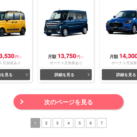
3,530
13,750
14,30
月額
月額
円～
円～
ス月加算あり
ボーナス月加算あり
ボーナス月加算
細を見る
詳細を見る
詳細を見る
次のページを見る
1
2
3
4
5
6
7