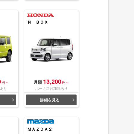
Ｎ ＢＯＸ
0
13,200
月額
円～
円～
あり
ボーナス月加算あり
詳細を見る
ＭＡＺＤＡ２