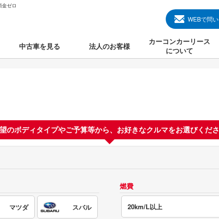
頭金ゼロ
WEBで問
カーコンカーリース
中古車を見る
法人のお客様
について
のクルマ見る
国産中古車
カーコンカーリースと
000円のクルマを見る
輸入中古車
初めての方のカーリー
000円のクルマを見る
プランについて
000円のクルマを見る
望のボディタイプやご予算等から、
お好きなクルマをお選びくだ
オプションについて
上のクルマを見る
よくある質問
燃費
で納車）
20km/L以上
マツダ
スバル