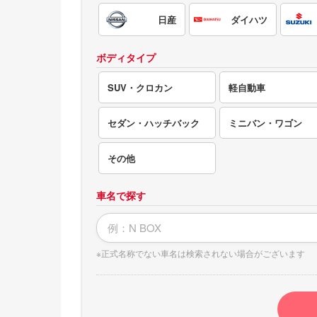
電気自動車（EV）
日産
ダイハツ
福祉車両
ボディタイプ
ミニカー
SUV・クロカン
軽自動車
セダン・ハッチバック
ミニバン・ワゴン
その他
車名で探す
※正式名称でない車名は検索されない場合がございます