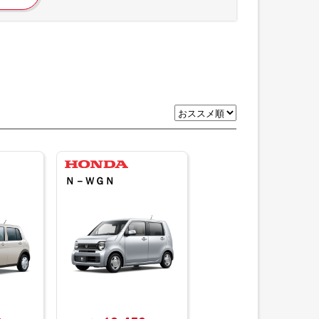
Ｎ－ＷＧＮ