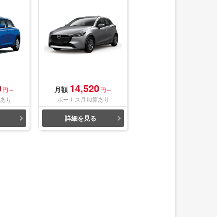
0
14,520
月額
円～
円～
あり
ボーナス月加算あり
詳細を見る