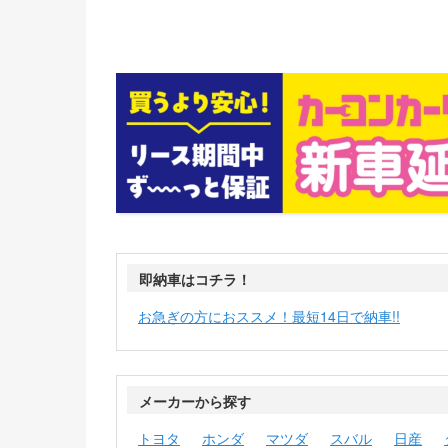
即納車はコチラ！
お急ぎの方におススメ！最短14日で納車!!
メーカーから探す
トヨタ
ホンダ
マツダ
スバル
日産