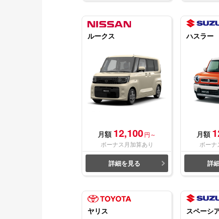
ルークス
ハスラー
12,100
1
月額
月額
円～
ボーナス月加算あり
ボーナ
詳細を見る
詳
ヤリス
スペーシ