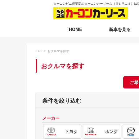
カーコンビニ倶楽部のカーコンカーリース（旧もろコミ）は
新車を見る
HOME
月々30,000円以下
TOP
おクルマを探す
月々30,001～35,
おクルマを探す
月々35,001～40,
月々40,001～50,
ご希
月々50,001円以
条件を絞り込む
新車一覧から選ぶ
メーカー
即納車（最短14日
トヨタ
ホンダ
残価設定プラン