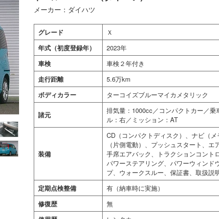
メーカー：ダイハツ
グレード
Ｘ
年式（初度登録年）
2023年
車検
車検２年付き
走行距離
5.6万km
ボディカラー
ターコイズブルーマイカメタリック
排気量：1000cc／コンパクトカー／
諸元
ル：右／ミッション：AT
CD（コンパクトディスク）、ナビ（メ
（片側電動）、プッシュスタート、エア
装備
手席エアバック、トラクションコント
パワーステアリング、パワーウィンド
プ、ウォークスルー、保証書、取扱説
定期点検整備
有（納車時に実施）
修復歴
無