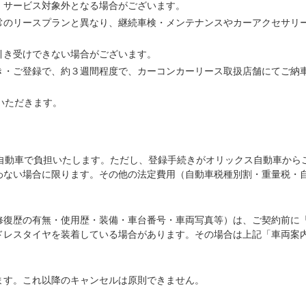
、サービス対象外となる場合がございます。
常のリースプランと異なり、継続車検・メンテナンスやカーアクセサリ
引き受けできない場合がございます。
き・ご登録で、約３週間程度で、カーコンカーリース取扱店舗にてご納
いただきます。
ス自動車で負担いたします。ただし、登録手続きがオリックス自動車から
わない場合に限ります。その他の法定費用（自動車税種別割・重量税・
修復歴の有無・使用歴・装備・車台番号・車両写真等）は、ご契約前に
ドレスタイヤを装着している場合があります。その場合は上記「車両案
ます。これ以降のキャンセルは原則できません。