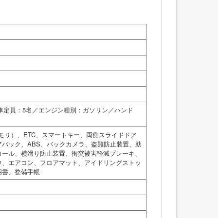
乗車定員：5名／エンジン種別：ガソリン／ハンド
モリ）、ETC、スマートキー、両側スライドドア
バック、ABS、バックカメラ、盗難防止装置、助
ロール、横滑り防止装置、衝突被害軽減ブレーキ、
ウ、エアコン、フロアマット、アイドリングストッ
明書、整備手帳