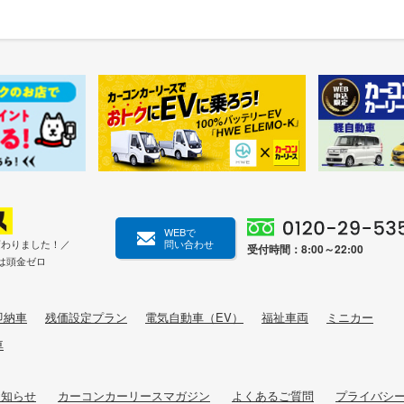
WEBで
変わりました！／
問い合わせ
受付時間：8:00～22:00
は頭金ゼロ
即納車
残価設定プラン
電気自動車（EV）
福祉車両
ミニカー
車
お知らせ
カーコンカーリースマガジン
よくあるご質問
プライバシ