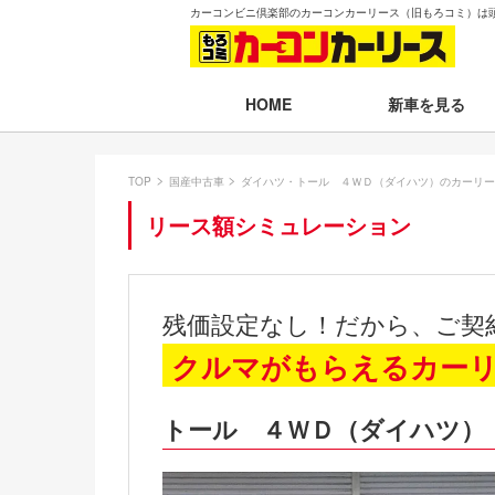
カーコンビニ倶楽部のカーコンカーリース（旧もろコミ）は
新車を見る
HOME
月々30,000円以下
TOP
国産中古車
ダイハツ・トール ４ＷＤ（ダイハツ）のカーリー
月々30,001～35,
リース額シミュレーション
月々35,001～40,
月々40,001～50,
残価設定なし！だから、ご契
月々50,001円以
クルマがもらえるカー
新車一覧から選ぶ
トール ４ＷＤ（ダイハツ）
即納車（最短14日
残価設定プラン