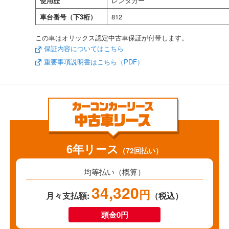
使用歴
レンタカー
車台番号（下3桁）
812
この車はオリックス認定中古車保証が付帯します。
保証内容についてはこちら
重要事項説明書はこちら（PDF）
6年リース
（72回払い）
均等払い（概算）
34,320
円
月々支払額:
（税込）
頭金0円