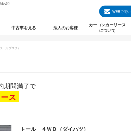
頭金ゼロ
WEBで問
カーコンカーリース
中古車を見る
法人のお客様
について
のクルマ見る
国産中古車
カーコンカーリースと
ス（サブスク）
000円のクルマを見る
輸入中古車
初めての方のカーリー
000円のクルマを見る
プランについて
000円のクルマを見る
オプションについて
約期間満了で
上のクルマを見る
よくある質問
リース
で納車）
トール ４ＷＤ（ダイハツ）