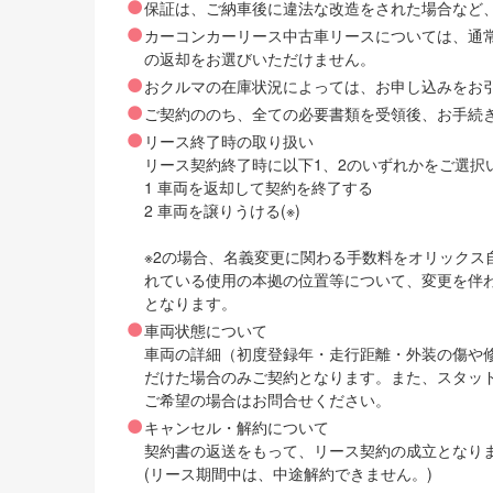
保証は、ご納車後に違法な改造をされた場合など
カーコンカーリース中古車リースについては、通
の返却をお選びいただけません。
おクルマの在庫状況によっては、お申し込みをお
ご契約ののち、全ての必要書類を受領後、お手続
リース終了時の取り扱い
リース契約終了時に以下1、2のいずれかをご選択
1 車両を返却して契約を終了する
2 車両を譲りうける(※)
※2の場合、名義変更に関わる手数料をオリック
れている使用の本拠の位置等について、変更を伴
となります。
車両状態について
車両の詳細（初度登録年・走行距離・外装の傷や
だけた場合のみご契約となります。また、スタッ
ご希望の場合はお問合せください。
キャンセル・解約について
契約書の返送をもって、リース契約の成立となり
(リース期間中は、中途解約できません。)