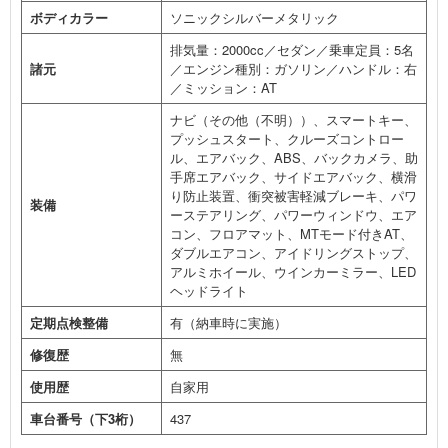
ボディカラー
ソニックシルバーメタリック
排気量：2000cc／セダン／乗車定員：5名
諸元
／エンジン種別：ガソリン／ハンドル：右
／ミッション：AT
ナビ（その他（不明））、スマートキー、
プッシュスタート、クルーズコントロー
ル、エアバック、ABS、バックカメラ、助
手席エアバック、サイドエアバック、横滑
り防止装置、衝突被害軽減ブレーキ、パワ
装備
ーステアリング、パワーウィンドウ、エア
コン、フロアマット、MTモード付きAT、
ダブルエアコン、アイドリングストップ、
アルミホイール、ウインカーミラー、LED
ヘッドライト
定期点検整備
有（納車時に実施）
修復歴
無
使用歴
自家用
車台番号（下3桁）
437