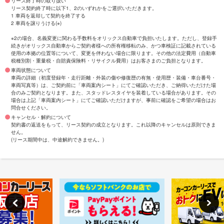
リース終了時の取り扱い
リース契約終了時に以下1、2のいずれかをご選択いただきます。
1 車両を返却して契約を終了する
2 車両を譲りうける(※)
※2の場合、名義変更に関わる手数料をオリックス自動車で負担いたします。ただし、登録手
続きがオリックス自動車からご契約者様への所有権移転のみ、かつ車検証に記載されている
使用の本拠の位置等について、変更を伴わない場合に限ります。その他の法定費用（自動車
税種別割・重量税・自賠責保険料・リサイクル費用）はお客さまのご負担となります。
車両状態について
車両の詳細（初度登録年・走行距離・外装の傷や修復歴の有無・使用歴・装備・車台番号・
車両写真等）は、ご契約前に「車両案内シート」にてご確認いただき、ご納得いただけた場
合のみご契約となります。また、スタッドレスタイヤを装着している場合があります。その
場合は上記「車両案内シート」にてご確認いただけますが、事前に確認をご希望の場合はお
問合せください。
キャンセル・解約について
契約書の返送をもって、リース契約の成立となります。これ以降のキャンセルは原則できま
せん。
(リース期間中は、中途解約できません。)