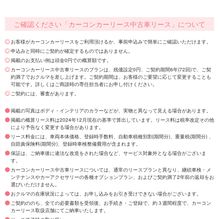
ご確認ください「カーコンカーリース中古車リース」について
お客様がカーコンカーリースをご利用頂けるか、事前申込みで簡単にご確認いただけます。
申込みと同時にご契約が確定するものではありません。
掲載のお支払い例は頭金0円での概算額です。
カーコンカーリース中古車リースのプランは、残価設定0円、ご契約期間6年(72回)で、ご契
約満了でおクルマを差し上げます。ご契約期間は、お客様のご要望に応じて変更することも
可能です。詳しくはご商談時の専任担当者にお申し付けください。
ご契約には、審査があります。
掲載の写真はボディ・インテリアのカラーなどが、実物と異なって見える場合があります。
掲載の概算リース料は2024年12月現在の基準で算出しています。リース料は税率改定その他
により予告なく変更する場合があります。
リース料金には、車両本体価格、登録時手数料、自動車税種別割(期間分)、重量税(期間分) 、
自賠責保険料(期間分)、登録時車検整備費用が含まれます。
保証は、ご納車後に違法な改造をされた場合など、サービス対象外となる場合がございま
す。
カーコンカーリース中古車リースについては、通常のリースプランと異なり、継続車検・メ
ンテナンスやカーアクセサリーの各種オプションプラン、およびご契約満了2年前の返却をお
選びいただけません。
おクルマの在庫状況によっては、お申し込みをお引き受けできない場合がございます。
ご契約ののち、全ての必要書類を受領後、お手続き・ご登録で、約３週間程度で、カーコン
カーリース取扱店舗にてご納車いたします。