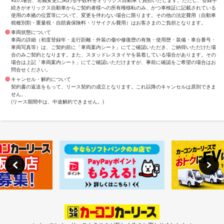
※2の場合、名義変更に関わる手数料をオリックス自動車で負担いたします。ただし、登録手
続きがオリックス自動車からご契約者様への所有権移転のみ、かつ車検証に記載されている
使用の本拠の位置等について、変更を伴わない場合に限ります。その他の法定費用（自動車
税種別割・重量税・自賠責保険料・リサイクル費用）はお客さまのご負担となります。
車両状態について
車両の詳細（初度登録年・走行距離・外装の傷や修復歴の有無・使用歴・装備・車台番号・
車両写真等）は、ご契約前に「車両案内シート」にてご確認いただき、ご納得いただけた場
合のみご契約となります。また、スタッドレスタイヤを装着している場合があります。その
場合は上記「車両案内シート」にてご確認いただけますが、事前に確認をご希望の場合はお
問合せください。
キャンセル・解約について
契約書の返送をもって、リース契約の成立となります。これ以降のキャンセルは原則できま
せん。
(リース期間中は、中途解約できません。)