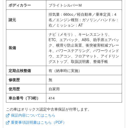
ボディカラー
ブライトシルバーＭ
排気量：660cc／軽自動車／乗車定員：4
諸元
名／エンジン種別：ガソリン／ハンドル：
右／ミッション：AT
ナビ（メモリ）、キーレスエントリ、
ETC、エアバック、ABS、助手席エアバッ
ク、横滑り防止装置、衝突被害軽減ブレー
装備
キ、パワーステアリング、パワーウィンド
ウ、エアコン、フロアマット、アイドリン
グストップ、取扱説明書、整備手帳
定期点検整備
有（納車時に実施）
修復歴
無
使用歴
自家用
車台番号（下3桁）
414
この車はオリックス認定中古車保証が付帯します。
保証内容についてはこちら
重要事項説明書はこちら（PDF）