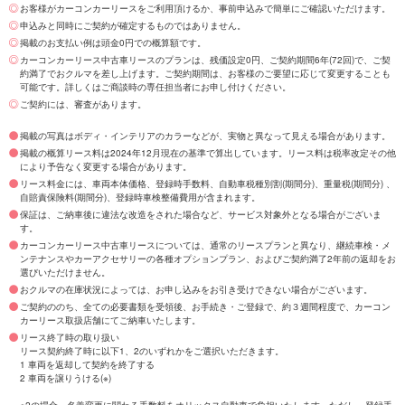
お客様がカーコンカーリースをご利用頂けるか、事前申込みで簡単にご確認いただけます。
申込みと同時にご契約が確定するものではありません。
掲載のお支払い例は頭金0円での概算額です。
カーコンカーリース中古車リースのプランは、残価設定0円、ご契約期間6年(72回)で、ご契
約満了でおクルマを差し上げます。ご契約期間は、お客様のご要望に応じて変更することも
可能です。詳しくはご商談時の専任担当者にお申し付けください。
ご契約には、審査があります。
掲載の写真はボディ・インテリアのカラーなどが、実物と異なって見える場合があります。
掲載の概算リース料は2024年12月現在の基準で算出しています。リース料は税率改定その他
により予告なく変更する場合があります。
リース料金には、車両本体価格、登録時手数料、自動車税種別割(期間分)、重量税(期間分) 、
自賠責保険料(期間分)、登録時車検整備費用が含まれます。
保証は、ご納車後に違法な改造をされた場合など、サービス対象外となる場合がございま
す。
カーコンカーリース中古車リースについては、通常のリースプランと異なり、継続車検・メ
ンテナンスやカーアクセサリーの各種オプションプラン、およびご契約満了2年前の返却をお
選びいただけません。
おクルマの在庫状況によっては、お申し込みをお引き受けできない場合がございます。
ご契約ののち、全ての必要書類を受領後、お手続き・ご登録で、約３週間程度で、カーコン
カーリース取扱店舗にてご納車いたします。
リース終了時の取り扱い
リース契約終了時に以下1、2のいずれかをご選択いただきます。
1 車両を返却して契約を終了する
2 車両を譲りうける(※)