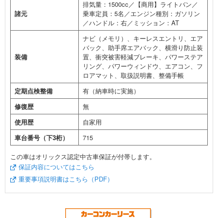
排気量：1500cc／【商用】ライトバン／
諸元
乗車定員：5名／エンジン種別：ガソリン
／ハンドル：右／ミッション：AT
ナビ（メモリ）、キーレスエントリ、エア
バック、助手席エアバック、横滑り防止装
装備
置、衝突被害軽減ブレーキ、パワーステア
リング、パワーウィンドウ、エアコン、フ
ロアマット、取扱説明書、整備手帳
定期点検整備
有（納車時に実施）
修復歴
無
使用歴
自家用
車台番号（下3桁）
715
この車はオリックス認定中古車保証が付帯します。
保証内容についてはこちら
重要事項説明書はこちら（PDF）