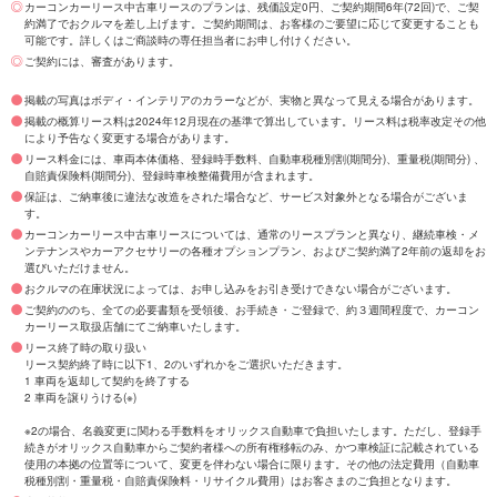
カーコンカーリース中古車リースのプランは、残価設定0円、ご契約期間6年(72回)で、ご契
約満了でおクルマを差し上げます。ご契約期間は、お客様のご要望に応じて変更することも
可能です。詳しくはご商談時の専任担当者にお申し付けください。
ご契約には、審査があります。
掲載の写真はボディ・インテリアのカラーなどが、実物と異なって見える場合があります。
掲載の概算リース料は2024年12月現在の基準で算出しています。リース料は税率改定その他
により予告なく変更する場合があります。
リース料金には、車両本体価格、登録時手数料、自動車税種別割(期間分)、重量税(期間分) 、
自賠責保険料(期間分)、登録時車検整備費用が含まれます。
保証は、ご納車後に違法な改造をされた場合など、サービス対象外となる場合がございま
す。
カーコンカーリース中古車リースについては、通常のリースプランと異なり、継続車検・メ
ンテナンスやカーアクセサリーの各種オプションプラン、およびご契約満了2年前の返却をお
選びいただけません。
おクルマの在庫状況によっては、お申し込みをお引き受けできない場合がございます。
ご契約ののち、全ての必要書類を受領後、お手続き・ご登録で、約３週間程度で、カーコン
カーリース取扱店舗にてご納車いたします。
リース終了時の取り扱い
リース契約終了時に以下1、2のいずれかをご選択いただきます。
1 車両を返却して契約を終了する
2 車両を譲りうける(※)
※2の場合、名義変更に関わる手数料をオリックス自動車で負担いたします。ただし、登録手
続きがオリックス自動車からご契約者様への所有権移転のみ、かつ車検証に記載されている
使用の本拠の位置等について、変更を伴わない場合に限ります。その他の法定費用（自動車
税種別割・重量税・自賠責保険料・リサイクル費用）はお客さまのご負担となります。