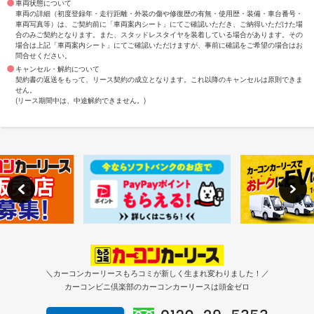
車両状態について
車両の詳細（初度登録年・走行距離・外装の傷や修復歴の有無・使用歴・装備・車台番号・
車両写真等）は、ご契約前に「車両案内シート」にてご確認いただき、ご納得いただけた場
合のみご契約となります。また、スタッドレスタイヤを装着している場合があります。その
場合は上記「車両案内シート」にてご確認いただけますが、事前に確認をご希望の場合はお
問合せください。
キャンセル・解約について
契約書の返送をもって、リース契約の成立となります。これ以降のキャンセルは原則できま
せん。
(リース期間中は、中途解約できません。)
＼カーコンカーリースもろコミが新しく生まれ変わりました！／
カーコンビニ倶楽部のカーコンカーリースは頭金ゼロ