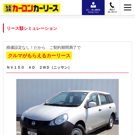
リース額シミュレーション
残価設定なし！だから、ご契約期間満了で
クルマがもらえるカーリース
ＮＶ１５０ ＡＤ ２ＷＤ（ニッサン）