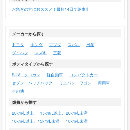
お急ぎの方におススメ！最短14日で納車!!
メーカーから探す
トヨタ
ホンダ
マツダ
スバル
日産
ダイハツ
スズキ
三菱
ボディタイプから探す
SUV・クロカン
軽自動車
コンパクトカー
セダン・ハッチバック
ミニバン・ワゴン
商用車
その他
燃費から探す
20km/L以上
15km/L以上、20km/L未満
10km/L以上、15km/L未満
10km/L未満