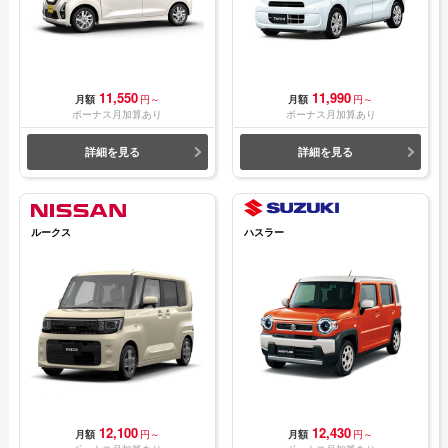
11,550
11,990
月額
円～
月額
円～
ボーナス月加算あり
ボーナス月加算あり
詳細を見る
詳細を見る
ルークス
ハスラー
12,100
12,430
月額
円～
月額
円～