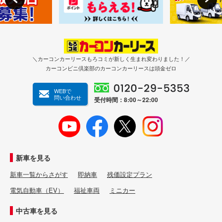
＼カーコンカーリースもろコミが新しく生まれ変わりました！／
カーコンビニ倶楽部のカーコンカーリースは頭金ゼロ
WEBで
問い合わせ
受付時間：8:00～22:00
新車を見る
新車一覧からさがす
即納車
残価設定プラン
電気自動車（EV）
福祉車両
ミニカー
中古車を見る