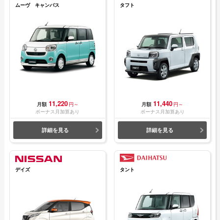
ムーヴ キャンバス
タフト
11,220
11,440
月額
円～
月額
円～
ボーナス月加算あり
ボーナス月加算あり
詳細を見る
詳細を見る
デイズ
タント