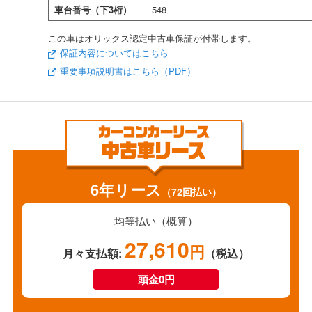
車台番号（下3桁）
548
この車はオリックス認定中古車保証が付帯します。
保証内容についてはこちら
重要事項説明書はこちら（PDF）
6年リース
（72回払い）
均等払い（概算）
27,610
円
月々支払額:
（税込）
頭金0円