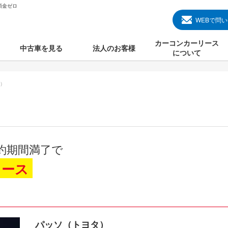
頭金ゼロ
WEBで問
カーコンカーリース
中古車を見る
法人のお客様
について
のクルマ見る
国産中古車
カーコンカーリースと
）
000円のクルマを見る
輸入中古車
初めての方のカーリー
000円のクルマを見る
プランについて
000円のクルマを見る
オプションについて
約期間満了で
上のクルマを見る
よくある質問
リース
で納車）
パッソ（トヨタ）