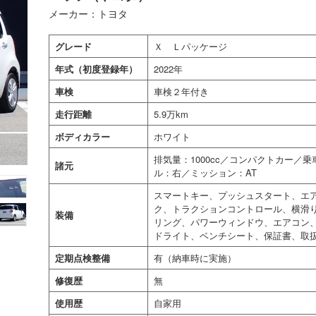
メーカー：トヨタ
グレード
Ｘ Ｌパッケージ
年式（初度登録年）
2022年
車検
車検２年付き
走行距離
5.9万km
ボディカラー
ホワイト
排気量：1000cc／コンパクトカー／
諸元
ル：右／ミッション：AT
スマートキー、プッシュスタート、エア
ク、トラクションコントロール、横滑
装備
リング、パワーウィンドウ、エアコン、
ドライト、ベンチシート、保証書、取
定期点検整備
有（納車時に実施）
修復歴
無
使用歴
自家用