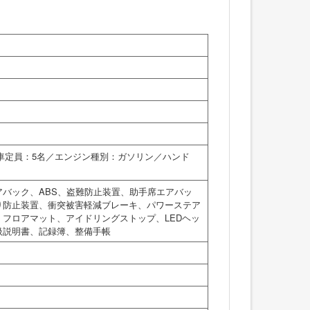
乗車定員：5名／エンジン種別：ガソリン／ハンド
バック、ABS、盗難防止装置、助手席エアバッ
り防止装置、衝突被害軽減ブレーキ、パワーステア
フロアマット、アイドリングストップ、LEDヘッ
扱説明書、記録簿、整備手帳