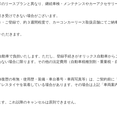
常のリースプランと異なり、継続車検・メンテナンスやカーアクセサリ
引き受けできない場合がございます。
き・ご登録で、約３週間程度で、カーコンカーリース取扱店舗にてご納
いただきます。
ス自動車で負担いたします。ただし、登録手続きがオリックス自動車から
わない場合に限ります。その他の法定費用（自動車税種別割・重量税・
修復歴の有無・使用歴・装備・車台番号・車両写真等）は、ご契約前に
ドレスタイヤを装着している場合があります。その場合は上記「車両案
ます。これ以降のキャンセルは原則できません。