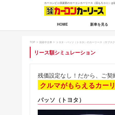
カーコンビニ倶楽部のカーコンカーリース（旧もろコミ）は
新車を見る
HOME
月々30,000円以下
TOP
国産中古車
トヨタ・パッソ（トヨタ）のカーリース（サブスク
月々30,001～35,
リース額シミュレーション
月々35,001～40,
月々40,001～50,
残価設定なし！だから、ご契
月々50,001円以
クルマがもらえるカー
新車一覧から選ぶ
パッソ（トヨタ）
即納車（最短14日
残価設定プラン