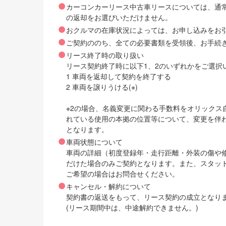
カーコンカーリース中古車リースについては、通
の返却をお選びいただけません。
おクルマの在庫状況によっては、お申し込みをお
ご契約ののち、全ての必要書類を受領後、お手続
リース終了時の取り扱い
リース契約終了時に以下1、2のいずれかをご選択
1 車両を返却して契約を終了する
2 車両を譲りうける(※)
※2の場合、名義変更に関わる手数料をオリック
れている使用の本拠の位置等について、変更を伴
となります。
車両状態について
車両の詳細（初度登録年・走行距離・外装の傷や
だけた場合のみご契約となります。また、スタッ
ご希望の場合はお問合せください。
キャンセル・解約について
契約書の返送をもって、リース契約の成立となり
(リース期間中は、中途解約できません。)