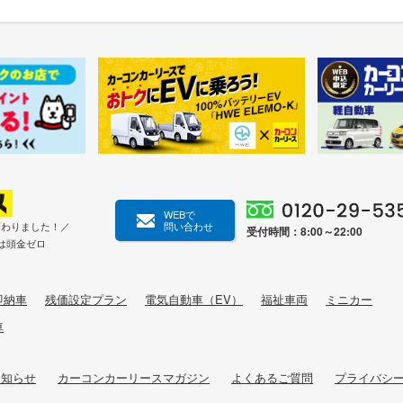
WEBで
変わりました！／
問い合わせ
受付時間：8:00～22:00
は頭金ゼロ
即納車
残価設定プラン
電気自動車（EV）
福祉車両
ミニカー
車
お知らせ
カーコンカーリースマガジン
よくあるご質問
プライバシ