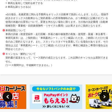
1 車両を返却して契約を終了する
2 車両を譲りうける(※)
※2の場合、名義変更に関わる手数料をオリックス自動車で負担いたします。ただし、登録手
続きがオリックス自動車からご契約者様への所有権移転のみ、かつ車検証に記載されている
使用の本拠の位置等について、変更を伴わない場合に限ります。その他の法定費用（自動車
税種別割・重量税・自賠責保険料・リサイクル費用）はお客さまのご負担となります。
車両状態について
車両の詳細（初度登録年・走行距離・外装の傷や修復歴の有無・使用歴・装備・車台番号・
車両写真等）は、ご契約前に「車両案内シート」にてご確認いただき、ご納得いただけた場
合のみご契約となります。また、スタッドレスタイヤを装着している場合があります。その
場合は上記「車両案内シート」にてご確認いただけますが、事前に確認をご希望の場合はお
問合せください。
キャンセル・解約について
契約書の返送をもって、リース契約の成立となります。これ以降のキャンセルは原則できま
せん。
(リース期間中は、中途解約できません。)