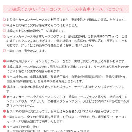
ご確認ください「カーコンカーリース中古車リース」について
お客様がカーコンカーリースをご利用頂けるか、事前申込みで簡単にご確認いただけます。
申込みと同時にご契約が確定するものではありません。
掲載のお支払い例は頭金0円での概算額です。
カーコンカーリース中古車リースのプランは、残価設定0円、ご契約期間6年(72回)で、ご契
約満了でおクルマを差し上げます。ご契約期間は、お客様のご要望に応じて変更することも
可能です。詳しくはご商談時の専任担当者にお申し付けください。
ご契約には、審査があります。
掲載の写真はボディ・インテリアのカラーなどが、実物と異なって見える場合があります。
掲載の概算リース料は2024年12月現在の基準で算出しています。リース料は税率改定その他
により予告なく変更する場合があります。
リース料金には、車両本体価格、登録時手数料、自動車税種別割(期間分)、重量税(期間分) 、
自賠責保険料(期間分)、登録時車検整備費用が含まれます。
保証は、ご納車後に違法な改造をされた場合など、サービス対象外となる場合がございま
す。
カーコンカーリース中古車リースについては、通常のリースプランと異なり、継続車検・メ
ンテナンスやカーアクセサリーの各種オプションプラン、およびご契約満了2年前の返却をお
選びいただけません。
おクルマの在庫状況によっては、お申し込みをお引き受けできない場合がございます。
ご契約ののち、全ての必要書類を受領後、お手続き・ご登録で、約３週間程度で、カーコン
カーリース取扱店舗にてご納車いたします。
リース終了時の取り扱い
リース契約終了時に以下1、2のいずれかをご選択いただきます。