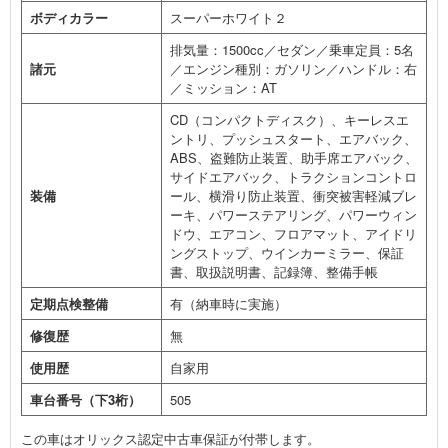
ボディカラー
スーパーホワイト２
排気量：1500cc／セダン／乗車定員：5名
諸元
／エンジン種別：ガソリン／ハンドル：右
／ミッション：AT
CD（コンパクトディスク）、キーレスエ
ントリ、プッシュスタート、エアバック、
ABS、盗難防止装置、助手席エアバック、
サイドエアバック、トラクションコントロ
装備
ール、横滑り防止装置、衝突被害軽減ブレ
ーキ、パワーステアリング、パワーウィン
ドウ、エアコン、フロアマット、アイドリ
ングストップ、ウインカーミラー、保証
書、取扱説明書、記録簿、整備手帳
定期点検整備
有（納車時に実施）
修復歴
無
使用歴
自家用
車台番号（下3桁）
505
この車はオリックス認定中古車保証が付帯します。