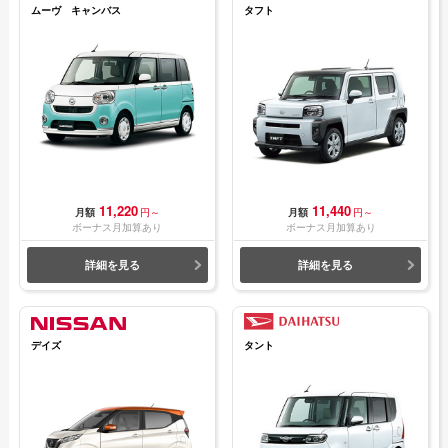
ムーヴ キャンバス
タフト
11,220
11,440
月額
円～
月額
円～
ボーナス月加算あり
ボーナス月加算あり
詳細を見る
詳細を見る
デイズ
タント