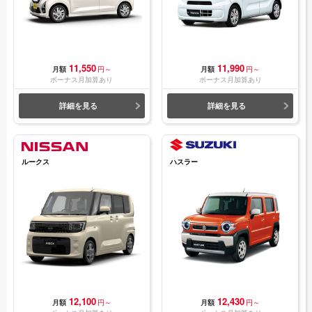
11,550
11,990
月額
円～
月額
円～
ボーナス月加算あり
ボーナス月加算あり
詳細を見る
詳細を見る
ルークス
ハスラー
12,100
12,430
月額
円～
月額
円～