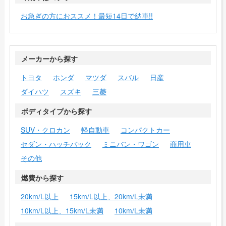
お急ぎの方におススメ！最短14日で納車!!
メーカーから探す
トヨタ
ホンダ
マツダ
スバル
日産
ダイハツ
スズキ
三菱
ボディタイプから探す
SUV・クロカン
軽自動車
コンパクトカー
セダン・ハッチバック
ミニバン・ワゴン
商用車
その他
燃費から探す
20km/L以上
15km/L以上、20km/L未満
10km/L以上、15km/L未満
10km/L未満