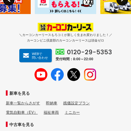
＼カーコンカーリースもろコミが新しく生まれ変わりました！／
カーコンビニ倶楽部のカーコンカーリースは頭金ゼロ
WEBで
問い合わせ
受付時間：8:00～22:00
新車を見る
新車一覧からさがす
即納車
残価設定プラン
電気自動車（EV）
福祉車両
ミニカー
中古車を見る