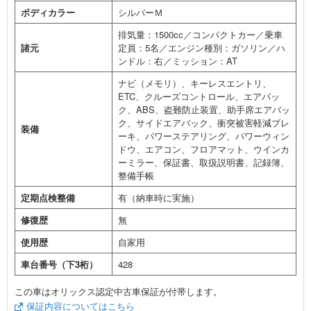
ボディカラー
シルバーＭ
排気量：1500cc／コンパクトカー／乗車
諸元
定員：5名／エンジン種別：ガソリン／ハ
ンドル：右／ミッション：AT
ナビ（メモリ）、キーレスエントリ、
ETC、クルーズコントロール、エアバッ
ク、ABS、盗難防止装置、助手席エアバッ
ク、サイドエアバック、衝突被害軽減ブレ
装備
ーキ、パワーステアリング、パワーウィン
ドウ、エアコン、フロアマット、ウインカ
ーミラー、保証書、取扱説明書、記録簿、
整備手帳
定期点検整備
有（納車時に実施）
修復歴
無
使用歴
自家用
車台番号（下3桁）
428
この車はオリックス認定中古車保証が付帯します。
保証内容についてはこちら