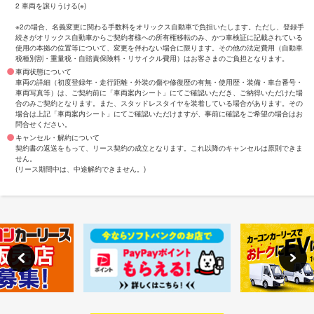
2 車両を譲りうける(※)
※2の場合、名義変更に関わる手数料をオリックス自動車で負担いたします。ただし、登録手
続きがオリックス自動車からご契約者様への所有権移転のみ、かつ車検証に記載されている
使用の本拠の位置等について、変更を伴わない場合に限ります。その他の法定費用（自動車
税種別割・重量税・自賠責保険料・リサイクル費用）はお客さまのご負担となります。
車両状態について
車両の詳細（初度登録年・走行距離・外装の傷や修復歴の有無・使用歴・装備・車台番号・
車両写真等）は、ご契約前に「車両案内シート」にてご確認いただき、ご納得いただけた場
合のみご契約となります。また、スタッドレスタイヤを装着している場合があります。その
場合は上記「車両案内シート」にてご確認いただけますが、事前に確認をご希望の場合はお
問合せください。
キャンセル・解約について
契約書の返送をもって、リース契約の成立となります。これ以降のキャンセルは原則できま
せん。
(リース期間中は、中途解約できません。)