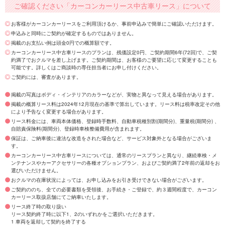
ご確認ください「カーコンカーリース中古車リース」について
お客様がカーコンカーリースをご利用頂けるか、事前申込みで簡単にご確認いただけます。
申込みと同時にご契約が確定するものではありません。
掲載のお支払い例は頭金0円での概算額です。
カーコンカーリース中古車リースのプランは、残価設定0円、ご契約期間6年(72回)で、ご契
約満了でおクルマを差し上げます。ご契約期間は、お客様のご要望に応じて変更することも
可能です。詳しくはご商談時の専任担当者にお申し付けください。
ご契約には、審査があります。
掲載の写真はボディ・インテリアのカラーなどが、実物と異なって見える場合があります。
掲載の概算リース料は2024年12月現在の基準で算出しています。リース料は税率改定その他
により予告なく変更する場合があります。
リース料金には、車両本体価格、登録時手数料、自動車税種別割(期間分)、重量税(期間分) 、
自賠責保険料(期間分)、登録時車検整備費用が含まれます。
保証は、ご納車後に違法な改造をされた場合など、サービス対象外となる場合がございま
す。
カーコンカーリース中古車リースについては、通常のリースプランと異なり、継続車検・メ
ンテナンスやカーアクセサリーの各種オプションプラン、およびご契約満了2年前の返却をお
選びいただけません。
おクルマの在庫状況によっては、お申し込みをお引き受けできない場合がございます。
ご契約ののち、全ての必要書類を受領後、お手続き・ご登録で、約３週間程度で、カーコン
カーリース取扱店舗にてご納車いたします。
リース終了時の取り扱い
リース契約終了時に以下1、2のいずれかをご選択いただきます。
1 車両を返却して契約を終了する