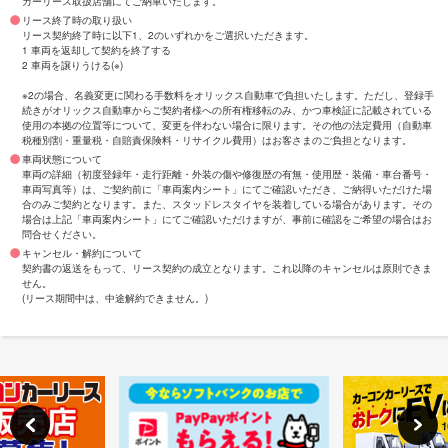
カーリース取扱店舗にてご納車いたします。
リース終了時の取り扱い
リース契約終了時に以下1、2のいずれかをご選択いただきます。
1 車両を返却して契約を終了する
2 車両を譲りうける(※)
※2の場合、名義変更に関わる手数料をオリックス自動車で負担いたします。ただし、登録手
続きがオリックス自動車からご契約者様への所有権移転のみ、かつ車検証に記載されている
使用の本拠の位置等について、変更を伴わない場合に限ります。その他の法定費用（自動車
税種別割・重量税・自賠責保険料・リサイクル費用）はお客さまのご負担となります。
車両状態について
車両の詳細（初度登録年・走行距離・外装の傷や修復歴の有無・使用歴・装備・車台番号・
車両写真等）は、ご契約前に「車両案内シート」にてご確認いただき、ご納得いただけた場
合のみご契約となります。また、スタッドレスタイヤを装着している場合があります。その
場合は上記「車両案内シート」にてご確認いただけますが、事前に確認をご希望の場合はお
問合せください。
キャンセル・解約について
契約書の返送をもって、リース契約の成立となります。これ以降のキャンセルは原則できま
せん。
(リース期間中は、中途解約できません。)