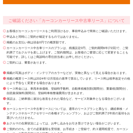
ご確認ください「カーコンカーリース中古車リース」について
お客様がカーコンカーリースをご利用頂けるか、事前申込みで簡単にご確認いただけます。
申込みと同時にご契約が確定するものではありません。
掲載のお支払い例は頭金0円での概算額です。
カーコンカーリース中古車リースのプランは、残価設定0円、ご契約期間6年(72回)で、ご契
約満了でおクルマを差し上げます。ご契約期間は、お客様のご要望に応じて変更することも
可能です。詳しくはご商談時の専任担当者にお申し付けください。
ご契約には、審査があります。
掲載の写真はボディ・インテリアのカラーなどが、実物と異なって見える場合があります。
掲載の概算リース料は2024年12月現在の基準で算出しています。リース料は税率改定その他
により予告なく変更する場合があります。
リース料金には、車両本体価格、登録時手数料、自動車税種別割(期間分)、重量税(期間分) 、
自賠責保険料(期間分)、登録時車検整備費用が含まれます。
保証は、ご納車後に違法な改造をされた場合など、サービス対象外となる場合がございま
す。
カーコンカーリース中古車リースについては、通常のリースプランと異なり、継続車検・メ
ンテナンスやカーアクセサリーの各種オプションプラン、およびご契約満了2年前の返却をお
選びいただけません。
おクルマの在庫状況によっては、お申し込みをお引き受けできない場合がございます。
ご契約ののち、全ての必要書類を受領後、お手続き・ご登録で、約３週間程度で、カーコン