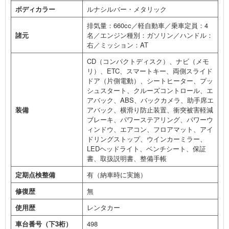
ボディカラー
ルナシルバー・メタリック
排気量：660cc／軽自動車／乗車定員：4
諸元
名／エンジン種別：ガソリン／ハンドル：
右／ミッション：AT
CD（コンパクトディスク）、ナビ（メモ
リ）、ETC、スマートキー、両側スライド
ドア（片側電動）、シートヒーター、プッ
シュスタート、クルーズコントロール、エ
アバック、ABS、バックカメラ、助手席エ
装備
アバック、横滑り防止装置、衝突被害軽減
ブレーキ、パワーステアリング、パワーウ
ィンドウ、エアコン、フロアマット、アイ
ドリングストップ、ウインカーミラー、
LEDヘッドライト、ベンチシート、保証
書、取扱説明書、整備手帳
定期点検整備
有（納車時に実施）
修復歴
無
使用歴
レンタカー
車台番号（下3桁）
498