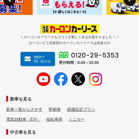
＼カーコンカーリースもろコミが新しく生まれ変わりました！／
カーコンビニ倶楽部のカーコンカーリースは頭金ゼロ
WEBで
問い合わせ
受付時間：8:00～22:00
新車を見る
新車一覧からさがす
即納車
残価設定プラン
電気自動車（EV）
福祉車両
ミニカー
中古車を見る