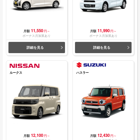
11,550
11,990
月額
円～
月額
円～
ボーナス月加算あり
ボーナス月加算あり
詳細を見る
詳細を見る
ルークス
ハスラー
12,100
12,430
月額
円～
月額
円～