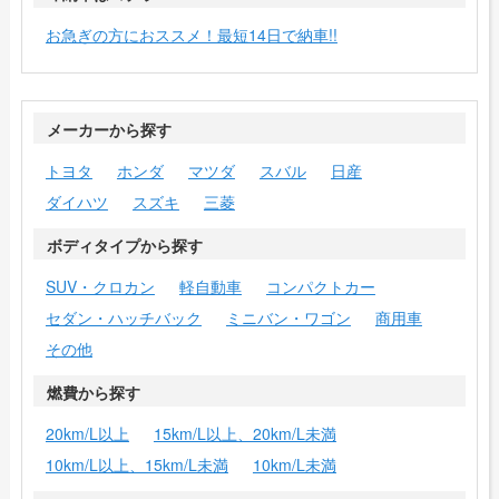
お急ぎの方におススメ！最短14日で納車!!
メーカーから探す
トヨタ
ホンダ
マツダ
スバル
日産
ダイハツ
スズキ
三菱
ボディタイプから探す
SUV・クロカン
軽自動車
コンパクトカー
セダン・ハッチバック
ミニバン・ワゴン
商用車
その他
燃費から探す
20km/L以上
15km/L以上、20km/L未満
10km/L以上、15km/L未満
10km/L未満