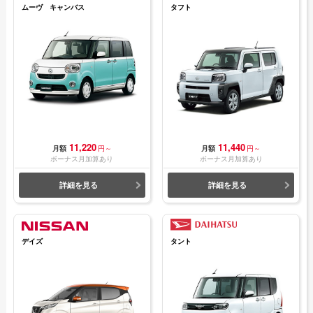
ムーヴ キャンバス
タフト
11,220
11,440
月額
円～
月額
円～
ボーナス月加算あり
ボーナス月加算あり
詳細を見る
詳細を見る
デイズ
タント