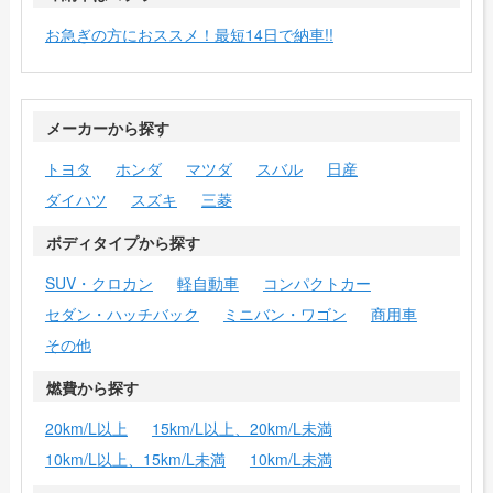
お急ぎの方におススメ！最短14日で納車!!
メーカーから探す
トヨタ
ホンダ
マツダ
スバル
日産
ダイハツ
スズキ
三菱
ボディタイプから探す
SUV・クロカン
軽自動車
コンパクトカー
セダン・ハッチバック
ミニバン・ワゴン
商用車
その他
燃費から探す
20km/L以上
15km/L以上、20km/L未満
10km/L以上、15km/L未満
10km/L未満