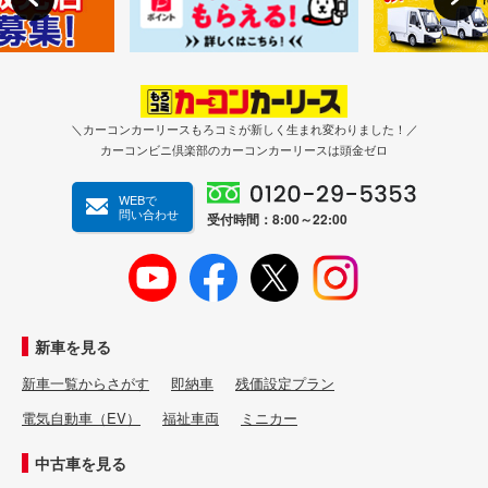
＼カーコンカーリースもろコミが新しく生まれ変わりました！／
カーコンビニ倶楽部のカーコンカーリースは頭金ゼロ
WEBで
問い合わせ
受付時間：8:00～22:00
新車を見る
新車一覧からさがす
即納車
残価設定プラン
電気自動車（EV）
福祉車両
ミニカー
中古車を見る