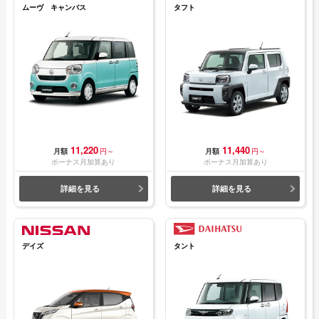
ムーヴ キャンバス
タフト
11,220
11,440
月額
円～
月額
円～
ボーナス月加算あり
ボーナス月加算あり
詳細を見る
詳細を見る
デイズ
タント