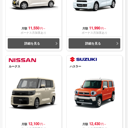
11,550
11,990
月額
円～
月額
円～
ボーナス月加算あり
ボーナス月加算あり
詳細を見る
詳細を見る
ルークス
ハスラー
12,100
12,430
月額
円～
月額
円～