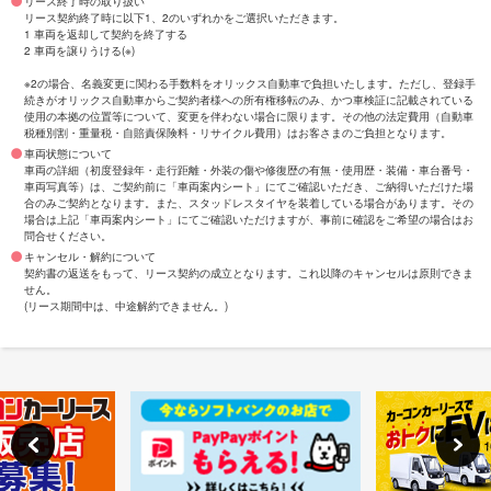
リース終了時の取り扱い
リース契約終了時に以下1、2のいずれかをご選択いただきます。
1 車両を返却して契約を終了する
2 車両を譲りうける(※)
※2の場合、名義変更に関わる手数料をオリックス自動車で負担いたします。ただし、登録手
続きがオリックス自動車からご契約者様への所有権移転のみ、かつ車検証に記載されている
使用の本拠の位置等について、変更を伴わない場合に限ります。その他の法定費用（自動車
税種別割・重量税・自賠責保険料・リサイクル費用）はお客さまのご負担となります。
車両状態について
車両の詳細（初度登録年・走行距離・外装の傷や修復歴の有無・使用歴・装備・車台番号・
車両写真等）は、ご契約前に「車両案内シート」にてご確認いただき、ご納得いただけた場
合のみご契約となります。また、スタッドレスタイヤを装着している場合があります。その
場合は上記「車両案内シート」にてご確認いただけますが、事前に確認をご希望の場合はお
問合せください。
キャンセル・解約について
契約書の返送をもって、リース契約の成立となります。これ以降のキャンセルは原則できま
せん。
(リース期間中は、中途解約できません。)