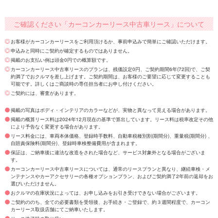
ご確認ください「カーコンカーリース中古車リース」について
お客様がカーコンカーリースをご利用頂けるか、事前申込みで簡単にご確認いただけます。
申込みと同時にご契約が確定するものではありません。
掲載のお支払い例は頭金0円での概算額です。
カーコンカーリース中古車リースのプランは、残価設定0円、ご契約期間6年(72回)で、ご契
約満了でおクルマを差し上げます。ご契約期間は、お客様のご要望に応じて変更することも
可能です。詳しくはご商談時の専任担当者にお申し付けください。
ご契約には、審査があります。
掲載の写真はボディ・インテリアのカラーなどが、実物と異なって見える場合があります。
掲載の概算リース料は2024年12月現在の基準で算出しています。リース料は税率改定その他
により予告なく変更する場合があります。
リース料金には、車両本体価格、登録時手数料、自動車税種別割(期間分)、重量税(期間分) 、
自賠責保険料(期間分)、登録時車検整備費用が含まれます。
保証は、ご納車後に違法な改造をされた場合など、サービス対象外となる場合がございま
す。
カーコンカーリース中古車リースについては、通常のリースプランと異なり、継続車検・メ
ンテナンスやカーアクセサリーの各種オプションプラン、およびご契約満了2年前の返却をお
選びいただけません。
おクルマの在庫状況によっては、お申し込みをお引き受けできない場合がございます。
ご契約ののち、全ての必要書類を受領後、お手続き・ご登録で、約３週間程度で、カーコン
カーリース取扱店舗にてご納車いたします。