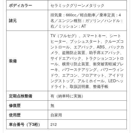
ボディカラー
セラミックグリーンメタリック
排気量：660cc／軽自動車／乗車定員：4
諸元
名／エンジン種別：ガソリン／ハンドル：
右／ミッション：AT
TV（フルセグ）、スマートキー、シート
ヒーター、プッシュスタート、クルーズコ
ントロール、エアバック、ABS、バックカ
メラ、盗難防止装置、助手席エアバック、
サイドエアバック、トラクションコントロ
装備
ール、横滑り防止装置、衝突被害軽減ブレ
ーキ、パワーステアリング、パワーウィン
ドウ、エアコン、フロアマット、アイドリ
ングストップ、アルミホイール、LEDヘッ
ドライト、取扱説明書、整備手帳
定期点検整備
有（納車時に実施）
修復歴
無
使用歴
自家用
車台番号（下3桁）
212