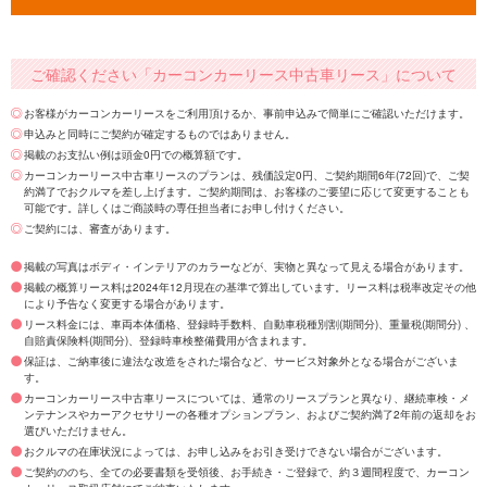
ご確認ください「カーコンカーリース中古車リース」について
お客様がカーコンカーリースをご利用頂けるか、事前申込みで簡単にご確認いただけます。
申込みと同時にご契約が確定するものではありません。
掲載のお支払い例は頭金0円での概算額です。
カーコンカーリース中古車リースのプランは、残価設定0円、ご契約期間6年(72回)で、ご契
約満了でおクルマを差し上げます。ご契約期間は、お客様のご要望に応じて変更することも
可能です。詳しくはご商談時の専任担当者にお申し付けください。
ご契約には、審査があります。
掲載の写真はボディ・インテリアのカラーなどが、実物と異なって見える場合があります。
掲載の概算リース料は2024年12月現在の基準で算出しています。リース料は税率改定その他
により予告なく変更する場合があります。
リース料金には、車両本体価格、登録時手数料、自動車税種別割(期間分)、重量税(期間分) 、
自賠責保険料(期間分)、登録時車検整備費用が含まれます。
保証は、ご納車後に違法な改造をされた場合など、サービス対象外となる場合がございま
す。
カーコンカーリース中古車リースについては、通常のリースプランと異なり、継続車検・メ
ンテナンスやカーアクセサリーの各種オプションプラン、およびご契約満了2年前の返却をお
選びいただけません。
おクルマの在庫状況によっては、お申し込みをお引き受けできない場合がございます。
ご契約ののち、全ての必要書類を受領後、お手続き・ご登録で、約３週間程度で、カーコン