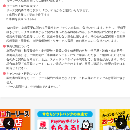
カーリース取扱店舗にてご納車いたします。
リース終了時の取り扱い
リース契約終了時に以下1、2のいずれかをご選択いただきます。
1 車両を返却して契約を終了する
2 車両を譲りうける(※)
※2の場合、名義変更に関わる手数料をオリックス自動車で負担いたします。ただし、登録手
続きがオリックス自動車からご契約者様への所有権移転のみ、かつ車検証に記載されている
使用の本拠の位置等について、変更を伴わない場合に限ります。その他の法定費用（自動車
税種別割・重量税・自賠責保険料・リサイクル費用）はお客さまのご負担となります。
車両状態について
車両の詳細（初度登録年・走行距離・外装の傷や修復歴の有無・使用歴・装備・車台番号・
車両写真等）は、ご契約前に「車両案内シート」にてご確認いただき、ご納得いただけた場
合のみご契約となります。また、スタッドレスタイヤを装着している場合があります。その
場合は上記「車両案内シート」にてご確認いただけますが、事前に確認をご希望の場合はお
問合せください。
キャンセル・解約について
契約書の返送をもって、リース契約の成立となります。これ以降のキャンセルは原則できま
せん。
(リース期間中は、中途解約できません。)