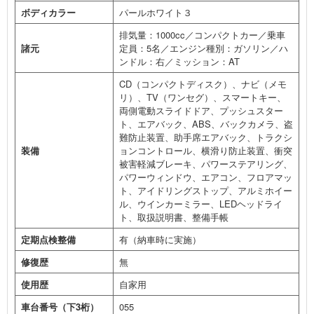
ボディカラー
パールホワイト３
排気量：1000cc／コンパクトカー／乗車
諸元
定員：5名／エンジン種別：ガソリン／ハ
ンドル：右／ミッション：AT
CD（コンパクトディスク）、ナビ（メモ
リ）、TV（ワンセグ）、スマートキー、
両側電動スライドドア、プッシュスター
ト、エアバック、ABS、バックカメラ、盗
難防止装置、助手席エアバック、トラクシ
装備
ョンコントロール、横滑り防止装置、衝突
被害軽減ブレーキ、パワーステアリング、
パワーウィンドウ、エアコン、フロアマッ
ト、アイドリングストップ、アルミホイー
ル、ウインカーミラー、LEDヘッドライ
ト、取扱説明書、整備手帳
定期点検整備
有（納車時に実施）
修復歴
無
使用歴
自家用
車台番号（下3桁）
055