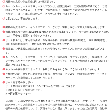
掲載のお支払い例は頭金0円での概算額です。
カーコンカーリース中古車リースのプランは、残価設定0円、ご契約期間6年(72回)で、ご契
約満了でおクルマを差し上げます。ご契約期間は、お客様のご要望に応じて変更することも
可能です。詳しくはご商談時の専任担当者にお申し付けください。
ご契約には、審査があります。
掲載の写真はボディ・インテリアのカラーなどが、実物と異なって見える場合があります。
掲載の概算リース料は2024年12月現在の基準で算出しています。リース料は税率改定その他
により予告なく変更する場合があります。
リース料金には、車両本体価格、登録時手数料、自動車税種別割(期間分)、重量税(期間分) 、
自賠責保険料(期間分)、登録時車検整備費用が含まれます。
保証は、ご納車後に違法な改造をされた場合など、サービス対象外となる場合がございま
す。
カーコンカーリース中古車リースについては、通常のリースプランと異なり、継続車検・メ
ンテナンスやカーアクセサリーの各種オプションプラン、およびご契約満了2年前の返却をお
選びいただけません。
おクルマの在庫状況によっては、お申し込みをお引き受けできない場合がございます。
ご契約ののち、全ての必要書類を受領後、お手続き・ご登録で、約３週間程度で、カーコン
カーリース取扱店舗にてご納車いたします。
リース終了時の取り扱い
リース契約終了時に以下1、2のいずれかをご選択いただきます。
1 車両を返却して契約を終了する
2 車両を譲りうける(※)
※2の場合、名義変更に関わる手数料をオリックス自動車で負担いたします。ただし、登録手
続きがオリックス自動車からご契約者様への所有権移転のみ、かつ車検証に記載されている
使用の本拠の位置等について、変更を伴わない場合に限ります。その他の法定費用（自動車