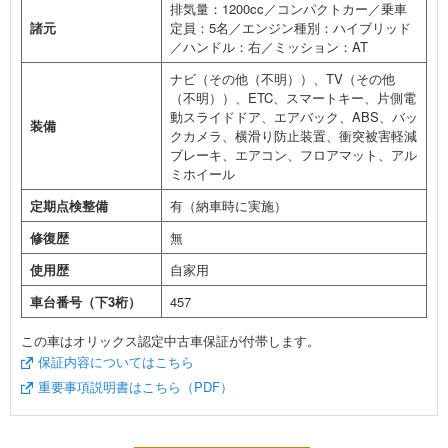
排気量：1200cc／コンパクトカー／乗車
諸元
定員：5名／エンジン種別：ハイブリッド
／ハンドル：右／ミッション：AT
ナビ（その他（不明））、TV（その他
（不明））、ETC、スマートキー、片側電
動スライドドア、エアバック、ABS、バッ
装備
クカメラ、横滑り防止装置、衝突被害軽減
ブレーキ、エアコン、フロアマット、アル
ミホイール
定期点検整備
有（納車時に実施）
修復歴
無
使用歴
自家用
車台番号（下3桁）
457
この車はオリックス認定中古車保証が付帯します。
保証内容についてはこちら
重要事項説明書はこちら（PDF）