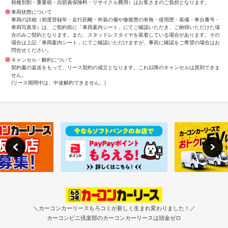
税種別割・重量税・自賠責保険料・リサイクル費用）はお客さまのご負担となります。
車両状態について
車両の詳細（初度登録年・走行距離・外装の傷や修復歴の有無・使用歴・装備・車台番号・
車両写真等）は、ご契約前に「車両案内シート」にてご確認いただき、ご納得いただけた場
合のみご契約となります。また、スタッドレスタイヤを装着している場合があります。その
場合は上記「車両案内シート」にてご確認いただけますが、事前に確認をご希望の場合はお
問合せください。
キャンセル・解約について
契約書の返送をもって、リース契約の成立となります。これ以降のキャンセルは原則できま
せん。
(リース期間中は、中途解約できません。)
＼カーコンカーリースもろコミが新しく生まれ変わりました！／
カーコンビニ倶楽部のカーコンカーリースは頭金ゼロ