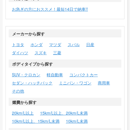
お急ぎの方におススメ！最短14日で納車!!
メーカーから探す
トヨタ
ホンダ
マツダ
スバル
日産
ダイハツ
スズキ
三菱
ボディタイプから探す
SUV・クロカン
軽自動車
コンパクトカー
セダン・ハッチバック
ミニバン・ワゴン
商用車
その他
燃費から探す
20km/L以上
15km/L以上、20km/L未満
10km/L以上、15km/L未満
10km/L未満