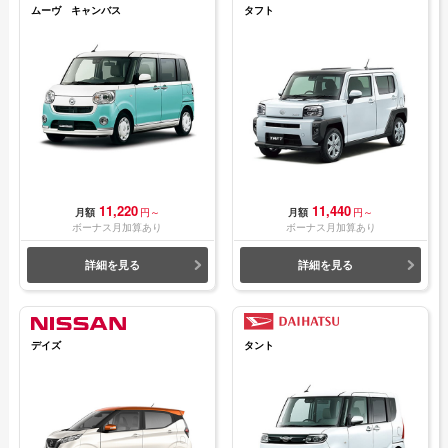
ムーヴ キャンバス
タフト
11,220
11,440
月額
円～
月額
円～
ボーナス月加算あり
ボーナス月加算あり
詳細を見る
詳細を見る
デイズ
タント