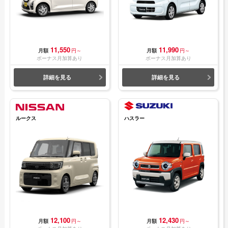
11,550
11,990
月額
円～
月額
円～
ボーナス月加算あり
ボーナス月加算あり
詳細を見る
詳細を見る
ルークス
ハスラー
12,100
12,430
月額
円～
月額
円～