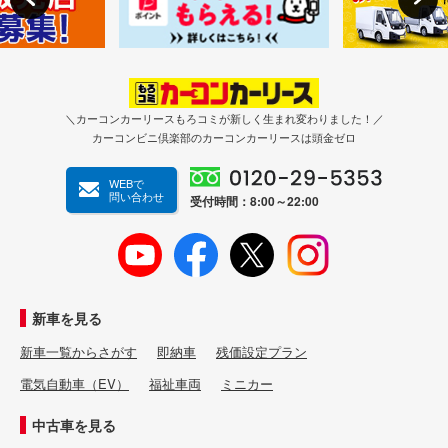
＼カーコンカーリースもろコミが新しく生まれ変わりました！／
カーコンビニ倶楽部のカーコンカーリースは頭金ゼロ
WEBで
問い合わせ
受付時間：8:00～22:00
新車を見る
新車一覧からさがす
即納車
残価設定プラン
電気自動車（EV）
福祉車両
ミニカー
中古車を見る