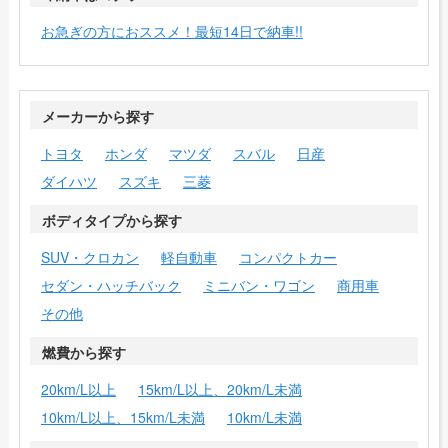
お急ぎの方におススメ！最短14日で納車!!
メーカーから探す
トヨタ
ホンダ
マツダ
スバル
日産
ダイハツ
スズキ
三菱
ボディタイプから探す
SUV・クロカン
軽自動車
コンパクトカー
セダン・ハッチバック
ミニバン・ワゴン
商用車
その他
燃費から探す
20km/L以上
15km/L以上、20km/L未満
10km/L以上、15km/L未満
10km/L未満