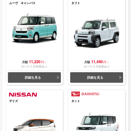
ムーヴ キャンバス
タフト
11,220
11,440
月額
円～
月額
円～
ボーナス月加算あり
ボーナス月加算あり
詳細を見る
詳細を見る
デイズ
タント