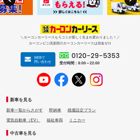
＼カーコンカーリースもろコミが新しく生まれ変わりました！／
カーコンビニ倶楽部のカーコンカーリースは頭金ゼロ
WEBで
問い合わせ
受付時間：8:00～22:00
新車を見る
新車一覧からさがす
即納車
残価設定プラン
電気自動車（EV）
福祉車両
ミニカー
中古車を見る