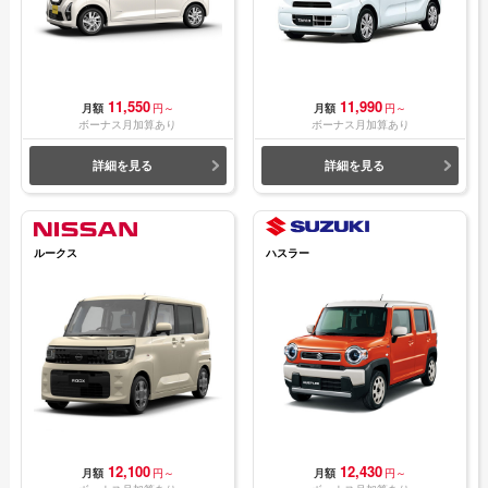
11,550
11,990
月額
円～
月額
円～
ボーナス月加算あり
ボーナス月加算あり
詳細を見る
詳細を見る
ルークス
ハスラー
12,100
12,430
月額
円～
月額
円～