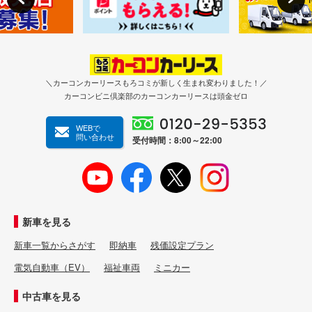
＼カーコンカーリースもろコミが新しく生まれ変わりました！／
カーコンビニ倶楽部のカーコンカーリースは頭金ゼロ
WEBで
問い合わせ
受付時間：8:00～22:00
新車を見る
新車一覧からさがす
即納車
残価設定プラン
電気自動車（EV）
福祉車両
ミニカー
中古車を見る