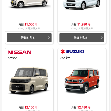
11,550
11,990
月額
円～
月額
円～
ボーナス月加算あり
ボーナス月加算あり
詳細を見る
詳細を見る
ルークス
ハスラー
12,100
12,430
月額
円～
月額
円～