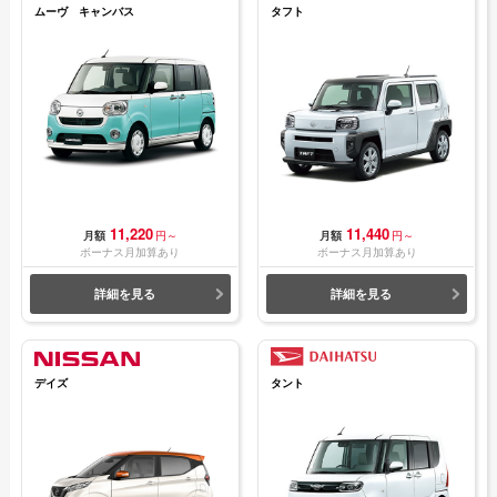
ムーヴ キャンバス
タフト
11,220
11,440
月額
円～
月額
円～
ボーナス月加算あり
ボーナス月加算あり
詳細を見る
詳細を見る
デイズ
タント