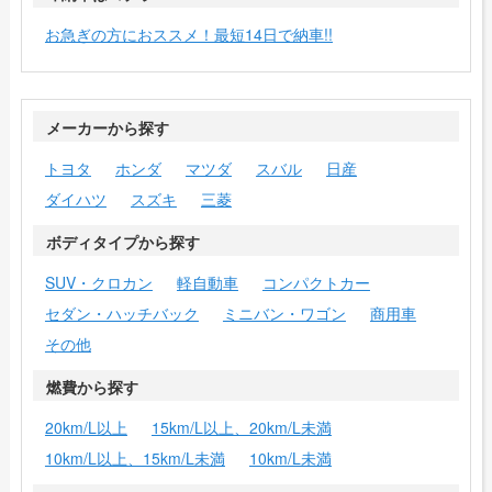
お急ぎの方におススメ！最短14日で納車!!
メーカーから探す
トヨタ
ホンダ
マツダ
スバル
日産
ダイハツ
スズキ
三菱
ボディタイプから探す
SUV・クロカン
軽自動車
コンパクトカー
セダン・ハッチバック
ミニバン・ワゴン
商用車
その他
燃費から探す
20km/L以上
15km/L以上、20km/L未満
10km/L以上、15km/L未満
10km/L未満