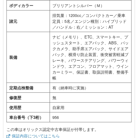
ボディカラー
ブリリアントシルバー（Ｍ）
排気量：1200cc／コンパクトカー／乗車
諸元
定員：5名／エンジン種別：ハイブリッド
／ハンドル：右／ミッション：AT
ナビ（メモリ）、ETC、スマートキー、プ
ッシュスタート、エアバック、ABS、バッ
クカメラ、助手席エアバック、サイドエア
バック、横滑り防止装置、衝突被害軽減ブ
装備
レーキ、パワーステアリング、パワーウィ
ンドウ、エアコン、フロアマット、ウイン
カーミラー、保証書、取扱説明書、整備手
帳
定期点検整備
有（納車時に実施）
修復歴
無
使用歴
自家用
車台番号（下3桁）
956
この車はオリックス認定中古車保証が付帯します。
保証内容についてはこちら