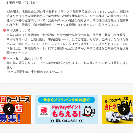
2 車両を譲りうける(※)
※2の場合、名義変更に関わる手数料をオリックス自動車で負担いたします。ただし、登録手
続きがオリックス自動車からご契約者様への所有権移転のみ、かつ車検証に記載されている
使用の本拠の位置等について、変更を伴わない場合に限ります。その他の法定費用（自動車
税種別割・重量税・自賠責保険料・リサイクル費用）はお客さまのご負担となります。
車両状態について
車両の詳細（初度登録年・走行距離・外装の傷や修復歴の有無・使用歴・装備・車台番号・
車両写真等）は、ご契約前に「車両案内シート」にてご確認いただき、ご納得いただけた場
合のみご契約となります。また、スタッドレスタイヤを装着している場合があります。その
場合は上記「車両案内シート」にてご確認いただけますが、事前に確認をご希望の場合はお
問合せください。
キャンセル・解約について
契約書の返送をもって、リース契約の成立となります。これ以降のキャンセルは原則できま
せん。
(リース期間中は、中途解約できません。)