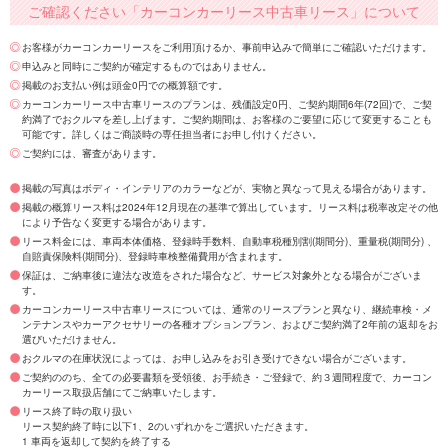
ご確認ください「カーコンカーリース中古車リース」について
お客様がカーコンカーリースをご利用頂けるか、事前申込みで簡単にご確認いただけます。
申込みと同時にご契約が確定するものではありません。
掲載のお支払い例は頭金0円での概算額です。
カーコンカーリース中古車リースのプランは、残価設定0円、ご契約期間6年(72回)で、ご契
約満了でおクルマを差し上げます。ご契約期間は、お客様のご要望に応じて変更することも
可能です。詳しくはご商談時の専任担当者にお申し付けください。
ご契約には、審査があります。
掲載の写真はボディ・インテリアのカラーなどが、実物と異なって見える場合があります。
掲載の概算リース料は2024年12月現在の基準で算出しています。リース料は税率改定その他
により予告なく変更する場合があります。
リース料金には、車両本体価格、登録時手数料、自動車税種別割(期間分)、重量税(期間分) 、
自賠責保険料(期間分)、登録時車検整備費用が含まれます。
保証は、ご納車後に違法な改造をされた場合など、サービス対象外となる場合がございま
す。
カーコンカーリース中古車リースについては、通常のリースプランと異なり、継続車検・メ
ンテナンスやカーアクセサリーの各種オプションプラン、およびご契約満了2年前の返却をお
選びいただけません。
おクルマの在庫状況によっては、お申し込みをお引き受けできない場合がございます。
ご契約ののち、全ての必要書類を受領後、お手続き・ご登録で、約３週間程度で、カーコン
カーリース取扱店舗にてご納車いたします。
リース終了時の取り扱い
リース契約終了時に以下1、2のいずれかをご選択いただきます。
1 車両を返却して契約を終了する